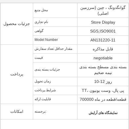
گوانگدونگ ، چین (سرزمین
محل منبع
اصلی)
Store Display
نام تجاری
جزئیات محصول
SGS,ISO9001
گواهی
Model Number
AN131220-11
قابل مذاکره
مقدار حداقل تعداد سفارش
negotiable
قیمت
بسته بندی مسطح بسته بندی
جزئیات بسته بندی
نیمه ضخیم
پرداخت
10-12 روز
زمان تحویل
TT، پی پال، وست یونیون
شرایط پرداخت
700000 قطعه/قطعه در ماه
قابلیت ارائه
امکانات
برجسته:
نمایشگاه های آرایش