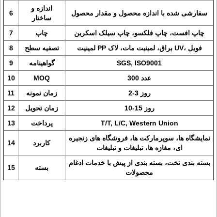
اندازه و
سفارشی شده با اندازه محصول و مقدار محصول
6
ساختار
چاپ افست، چاپ فلکسو، چاپ سیلک اسکرین
چاپ
7
لمینیت PP براق، لمینیت مات، لاک UV، فویل
تصفیه سطح
8
SGS, ISO9001
گواهینامه
9
300 عدد
MOQ
10
2-3 روز
زمان نمونه
11
10-15 روز
زمان تحویل
12
T/T, L/C, Western Union
پرداخت
13
نمایشگاه ها، سوپرمارکت ها، فروشگاه های زنجیره
کاربرد
14
ای، مغازه ها، تبلیغات و تبلیغات
بسته بندی تخت، بسته بندی از پیش با خدمات ادغام
بسته
15
محصولات