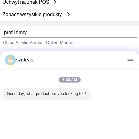
Uchwyt na znak POS
Zobacz wszystkie produkty
profil firmy
China Acrylic Product Online Market
sprawdzonych dostawców
szideas
Trust Seal
Verified Suplier
7:38 AM
Dom
Good day, what product are you looking for?
Wszystkie produkty
O nas
Skontaktuj się z nami
Poprosić o wycenę