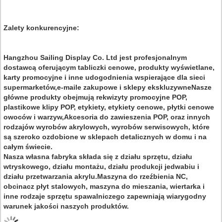
Zalety konkurencyjne:
Hangzhou Sailing Display Co. Ltd jest profesjonalnym
dostawcą oferującym tabliczki cenowe, produkty wyświetlane,
karty promocyjne i inne udogodnienia wspierające dla sieci
supermarketów,e-maile zakupowe i sklepy ekskluzywneNasze
główne produkty obejmują rekwizyty promocyjne POP,
plastikowe klipy POP, etykiety, etykiety cenowe, płytki cenowe
owoców i warzyw,Akcesoria do zawieszenia POP, oraz innych
rodzajów wyrobów akrylowych, wyrobów serwisowych, które
są szeroko ozdobione w sklepach detalicznych w domu i na
całym świecie.
Nasza własna fabryka składa się z działu sprzętu, działu
wtryskowego, działu montażu, działu produkcji jedwabiu i
działu przetwarzania akrylu.Maszyna do rzeźbienia NC,
obcinacz płyt stalowych, maszyna do mieszania, wiertarka i
inne rodzaje sprzętu spawalniczego zapewniają wiarygodny
warunek jakości naszych produktów.