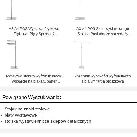
A3 A4 POS Wystawa Płytkowe
A3 A4 POS Stołu wystawowego
Płytkowe Płyty Sprzedaż
Stoiska Posiadacze sprzedaży
detaliczna, 300-500 mm
detalicznej w centrum handlowym
Ustawiona wysokość
Metalowe stoiska wyświetleniowe
Zmiennik wysokości wyświetlacza
Wsparcie na plakaty, baner
z białym farbą proszkową
310x250
Powiązane Wyszukiwania:
Stojak na znaki stołowe
blaty wystawowe
stoiska wystawiennicze sklepów detalicznych