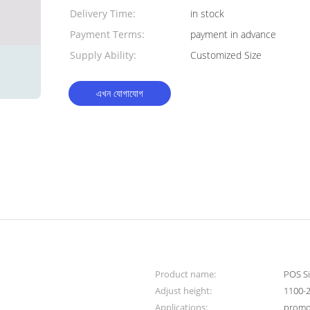
Delivery Time:
in stock
Payment Terms:
payment in advance
Supply Ability:
Customized Size
এখন যোগাযোগ
Product name:
POS S
Adjust height:
1100-
Applications:
promot