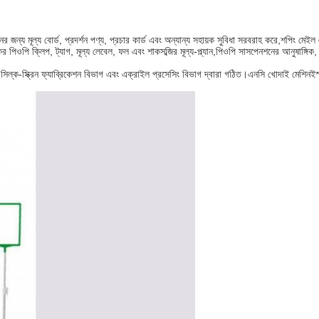
ের জন্য মূল্য বোর্ড, প্রদর্শন পণ্য, প্রচার কার্ড এবং অন্যান্য সহায়ক সুবিধা সরবরাহ করে,শপিং ম
পিওপি ক্লিপ, ট্যাগ, মূল্য লেবেল, ফল এবং শাকসব্জির মূল্য-প্ল্যান,পিওপি সাসপেনশনের আনুষাঙ্গিক, এবং
্ক-স্ক্রিন ফ্যাব্রিকেশন বিভাগ এবং এক্রাইল প্রসেসিং বিভাগ দ্বারা গঠিত।এনসি খোদাই মেশিনইস্পাত প্