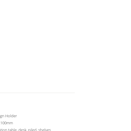
ign Holder
2100mm
ion table, desk, piled, shelves