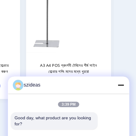
ট্যান্ডিং POS সাইন হোল্ডার A3 বা A4
আলোকসজ্জা পিওএস সাইন হোল্ডার
াইন হোল্ডারগুলির জন্য 1100-2100
মিমি
szideas
এখন যোগাযোগ
এখন যোগাযোগ
3:39 PM
Good day, what product are you looking 
for?
আমাদের সাথে যোগাযোগ করুন