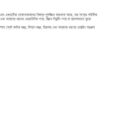
েইল এবং একচেটিয়া দোকানআমাদের নিজস্ব সুসজ্জিত কারখানা আছে, যার পণ্যের পরিসীমা
 অন্যান্য ধরনের এক্রাইলিক পণ্য, স্ক্রিন প্রিন্টিং পণ্য যা ব্যাপকভাবে খুচরা
লেট কাটার যন্ত্র, মিশ্রণ যন্ত্র, ড্রিলার এবং অন্যান্য ধরণের ওয়েল্ডিং সরঞ্জাম