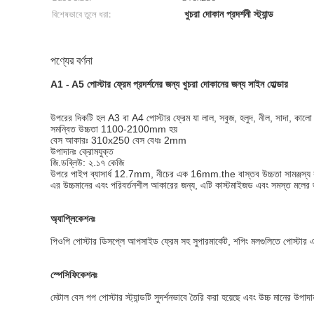
খুচরা দোকান প্রদর্শনী স্ট্যান্ড
বিশেষভাবে তুলে ধরা:
পণ্যের বর্ণনা
A1 - A5 পোস্টার ফ্রেম প্রদর্শনের জন্য খুচরা দোকানের জন্য সাইন হোল্ডার
উপরের দিকটি হল A3 বা A4 পোস্টার ফ্রেম যা লাল, সবুজ, হলুদ, নীল, সাদা, কালো
সমন্বিত উচ্চতা 1100-2100mm হয়
বেস আকারঃ 310x250 বেস বেধঃ 2mm
উপাদানঃ ক্রোমযুক্ত
জি.ডব্লিউ: ২.১৭ কেজি
উপরে পাইপ ব্যাসার্ধ 12.7mm, নীচের এক 16mm.the বাস্তব উচ্চতা সামঞ্জস্য করা 
এর উচ্চমানের এবং পরিবর্তনশীল আকারের জন্য, এটি কাস্টমাইজড এবং সমস্ত মলের
অ্যাপ্লিকেশনঃ
পিওপি পোস্টার ডিসপ্লে আপসাইড ফ্রেম সহ সুপারমার্কেট, শপিং মলগুলিতে পোস্টার এবং
স্পেসিফিকেশনঃ
মেটাল বেস পপ পোস্টার স্ট্যান্ডটি সুদর্শনভাবে তৈরি করা হয়েছে এবং উচ্চ মানের উপাদা