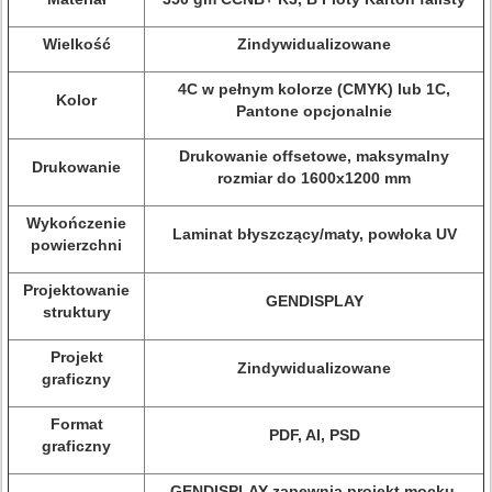
Wielkość
Zindywidualizowane
4C w pełnym kolorze (CMYK) lub 1C,
Kolor
Pantone opcjonalnie
Drukowanie offsetowe, maksymalny
Drukowanie
rozmiar do 1600x1200 mm
Wykończenie
Laminat błyszczący/maty, powłoka UV
powierzchni
Projektowanie
GENDISPLAY
struktury
Projekt
Zindywidualizowane
graficzny
Format
PDF, AI, PSD
graficzny
GENDISPLAY zapewnia projekt mocku,