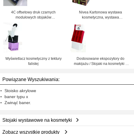
4C offsetowy druk czarnych
Nivea Kartonowa wystawa
modułowych stojaków
kosmetyczna, wystawa
ekspozycyjnych kosmetycznych
szamponów kosmetycznych
dla produktów do pielęgnacji skóry
Wyświetlacz kosmetyczny z tektury
Dostosowane ekspozytory do
falistej
makijażu / Stojaki na kosmetyki z
certyfikatem ISO9001
Powiązane Wyszukiwania:
Stoisko akrylowe
baner typu x
Zwinąć baner.
Stojaki wystawowe na kosmetyki
Zobacz wszystkie produkty