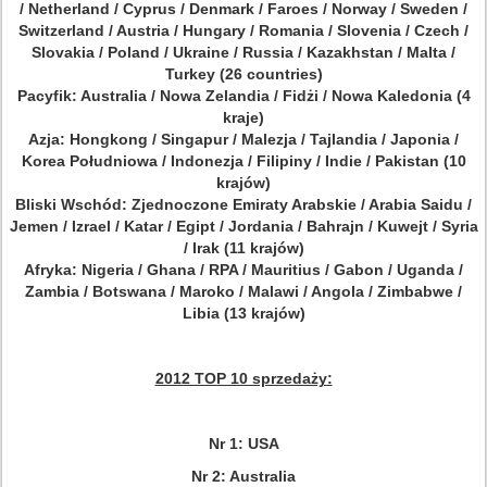
/ Netherland / Cyprus / Denmark / Faroes / Norway / Sweden /
Switzerland / Austria / Hungary / Romania / Slovenia / Czech /
Slovakia / Poland / Ukraine / Russia / Kazakhstan / Malta /
Turkey (26 countries)
Pacyfik: Australia / Nowa Zelandia / Fidżi / Nowa Kaledonia (4
kraje)
Azja: Hongkong / Singapur / Malezja / Tajlandia / Japonia /
Korea Południowa / Indonezja / Filipiny / Indie / Pakistan (10
krajów)
Bliski Wschód: Zjednoczone Emiraty Arabskie / Arabia Saidu /
Jemen / Izrael / Katar / Egipt / Jordania / Bahrajn / Kuwejt / Syria
/ Irak (11 krajów)
Afryka: Nigeria / Ghana / RPA / Mauritius / Gabon / Uganda /
Zambia / Botswana / Maroko / Malawi / Angola / Zimbabwe /
Libia (13 krajów)
2012 TOP 10 sprzedaży:
Nr 1: USA
Nr 2: Australia