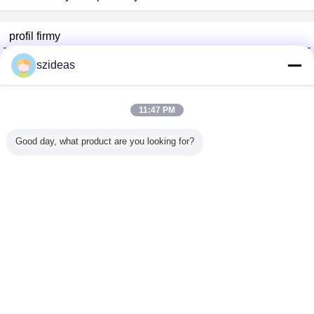
profil firmy
China Acrylic Product Online Market
szideas
sprawdzonych dostawców
Trust Seal
Verified Suplier
11:47 PM
Good day, what product are you looking for?
Dom
Wszystkie produkty
O nas
Skontaktuj się z nami
Poprosić o wycenę
Zmień język