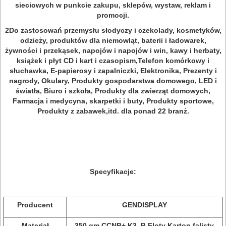
sieciowych w punkcie zakupu, sklepów, wystaw, reklam i
promocji.
2Do zastosowań przemysłu słodyczy i czekolady, kosmetyków,
odzieży, produktów dla niemowląt, baterii i ładowarek,
żywności i przekąsek, napojów i napojów i win, kawy i herbaty,
książek i płyt CD i kart i czasopism,Telefon komórkowy i
słuchawka, E-papierosy i zapalniczki, Elektronika, Prezenty i
nagrody, Okulary, Produkty gospodarstwa domowego, LED i
światła, Biuro i szkoła, Produkty dla zwierząt domowych,
Farmacja i medycyna, skarpetki i buty, Produkty sportowe,
Produkty z zabawek,itd. dla ponad 22 branż.
Specyfikacje:
Producent
GENDISPLAY
Materiał
350 gm CCNB+ K3, B Floty Karton falisty