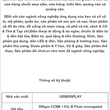
cửa hàng chuỗi mua sắm, cửa hàng, triển lãm, quảng cáo và
quảng cáo.
2Đối với các ngành công nghiệp ứng dụng của kẹo và sô cô
la, mỹ phẩm, quần áo, sản phẩm trẻ em, pin và sạc, thực phẩm
và đồ ăn nhẹ, đồ uống và rượu vang, cà phê và trà, sách & CD
& Thẻ & Tạp chí,Điện thoại di động & tai nghe, thuốc lá điện tử
& đèn bật lửa, Điện tử, quà tặng & tiền thưởng, Kính, Sản
phẩm gia dụng, đèn LED & đèn, Văn phòng & trường học, Sản
phẩm thú cưng, Dược phẩm & Y học, Vớ & giày, Sản phẩm thể
thao, Sản phẩm đồ chơi,vv cho hơn 22 ngành công nghiệp.
Thông số kỹ thuật:
Nhà sản xuất
GENDISPLAY
350gm CCNB + K3, B Flute corrugated
Vật liệu