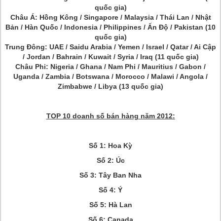
quốc gia)
Châu Á: Hồng Kông / Singapore / Malaysia / Thái Lan / Nhật
Bản / Hàn Quốc / Indonesia / Philippines / Ấn Độ / Pakistan (10
quốc gia)
Trung Đông: UAE / Saidu Arabia / Yemen / Israel / Qatar / Ai Cập
/ Jordan / Bahrain / Kuwait / Syria / Iraq (11 quốc gia)
Châu Phi: Nigeria / Ghana / Nam Phi / Mauritius / Gabon /
Uganda / Zambia / Botswana / Morocco / Malawi / Angola /
Zimbabwe / Libya (13 quốc gia)
TOP 10 doanh số bán hàng năm 2012:
Số 1: Hoa Kỳ
Số 2: Úc
Số 3: Tây Ban Nha
Số 4: Ý
Số 5: Hà Lan
Số 6: Canada