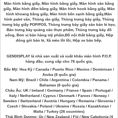
Màn hình bằng giấy, Màn hình bằng giấy, Màn hình sàn bằng
giấy, Màn hình đếm bằng giấy, Màn hình hook bằng giấy, Màn
hình khoang bằng giấy, Màn hình bên cạnh bằng giấy,Màn
hình palet ván, Thùng rác giấy, Thùng trưng bày giấy, Thùng
trưng bày giấy POP/POS, Thùng trưng bày giấy sàn bán lẻ kẹo,
Bàn trưng bày quảng cáo thực phẩm, Thùng trưng bày đồ
uống, Đơn vị bán hàng mỹ phẩm,Đồ nội thất bằng giấy, Hộp
đóng gói bán lẻ, Xá mèo lồi lồi, Hộp xe bán bếp.
GENDISPLAY là nhà sản xuất và xuất khẩu màn hình P.O.P.
hàng đầu, cung cấp cho 76 quốc gia,
Bắc Mỹ: Hoa Kỳ / Canada / Puerto Rico / Mexico / Dominican /
Aruba (6 quốc gia)
Nam Mỹ: Brazil / Chile / Argentina / Colombia / Panama /
Bahamas (6 quốc gia)
Châu Âu: UK / Ireland / Germany / France / Spain / Portugal /
Italy / Netherland / Cyprus / Denmark / Faroes / Norway /
Sweden / Switzerland / Austria / Hungary / Romania / Slovenia /
Czech / Slovakia / Poland / Ukraine / Russia / Kazakhstan /
Malta / Turkey (26 countries)
Thái Bình Dương: Úc / New Zealand / Fiji / New Caledonia (4