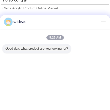
hồ sơ công ty
China Acrylic Product Online Market
Nhà cung cấp xác nhận
szideas
Trust Seal
Verified Suplier
5:25 AM
Nhà
Good day, what product are you looking for?
Tất cả sản phẩm
Về chúng tôi
Liên hệ với chúng tôi
Yêu cầu báo giá
Thay đổi ngôn ngữ