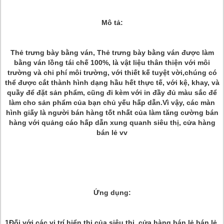
Mô tả:
Thẻ trưng bày bằng ván, Thẻ trưng bày bằng ván được làm
bằng ván lồng tái chế 100%, là vật liệu thân thiện với môi
trường và chi phí môi trường, với thiết kế tuyệt vời,chúng có
thể được cắt thành hình dạng hầu hết thực tế, với kệ, khay, và
quầy để đặt sản phẩm, cũng đi kèm với in đầy đủ màu sắc để
làm cho sản phẩm của bạn chủ yếu hấp dẫn.Vì vậy, các màn
hình giấy là người bán hàng tốt nhất của làm tăng cường bán
hàng với quảng cáo hấp dẫn xung quanh siêu thị, cửa hàng
bán lẻ vv
Ứng dụng:
1Đối với các vị trí hiển thị của siêu thị, cửa hàng bán lẻ bán lẻ,