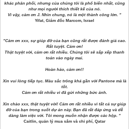
khác phân phối, nhưng của chúng tôi là phổ biến nhất, cũng
như mọi người thích thiết kế của nó.
Vì vậy, cảm ơn J. Nhìn chung, nó là một thành công lớn. "
Yifat, Giám đốc Marcom, Israel
"Cảm ơn xxx, sự giúp đỡ của bạn cũng rất được đánh giá cao.
Rất tuyệt. Cảm ơn!
Thật tuyệt vời, cảm ơn rất nhiều. Chúng tôi sẽ sắp xếp thanh
toán vào ngày mai.
Hoàn hảo, cảm ơn!!
Xin vui lòng tiếp tục. Màu sắc trông khá gần với Pantone mà là
tốt.
Cảm ơn rất nhiều vì đã gửi những bức ảnh.
Xin chào xxx, thật tuyệt vời! Cảm ơn rất nhiều vì tất cả sự giúp
đỡ của bạn trong suốt dự án này. Bạn đã rất đáp ứng và dễ
dàng làm việc với. Tôi mong muốn nhận được các hộp. "
Caitlin, quản lý mua sắm và chi phí, Qatar