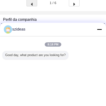
1 / 6
Perfil da companhia
China Acrylic Product Online Market
szideas
Fornecedores Verified
Trust Seal
Verified Suplier
8:18 PM
Good day, what product are you looking for?
Casa
Todos os Produtos
Mapa do Site
Fale Conosco
Pedir um orçamento