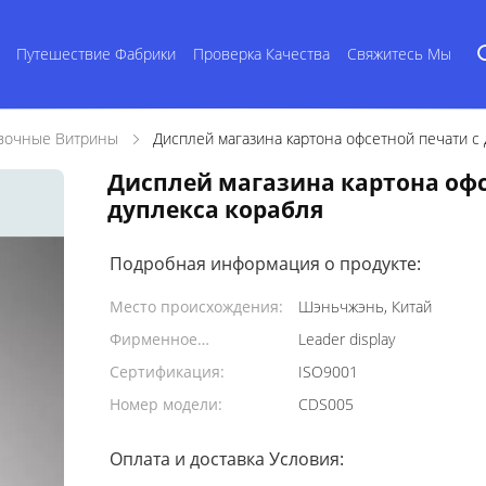
Путешествие Фабрики
Проверка Качества
Свяжитесь Мы
вочные Витрины
Дисплей магазина картона офсетной печати с 
Дисплей магазина картона офс
дуплекса корабля
Подробная информация о продукте:
Место происхождения:
Шэньчжэнь, Китай
Фирменное
Leader display
наименование:
Сертификация:
ISO9001
Номер модели:
CDS005
Оплата и доставка Условия: