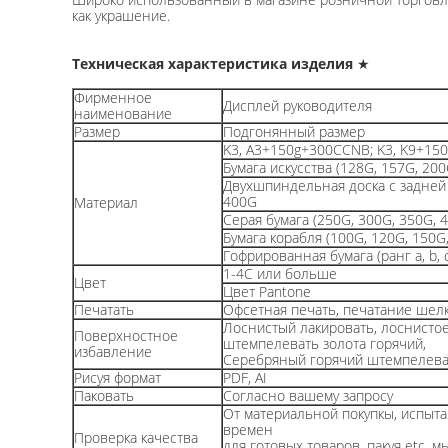
как украшение.
Техническая характеристика изделия
★
Фирменное
Дисплей руководителя
наименование
Размер
Подгонянный размер
K3, A3+150g+300CCNB; K3, K9+1
Бумага искусства (128G, 157G, 200
Двухшпиндельная доска с задней 
400G
Материал
Серая бумага (250G, 300G, 350G, 
Бумага корабля (100G, 120G, 150G
Гофрированная бумага (ранг a, b, c
1-4C или больше
Цвет
Цвет Pantone
Печатать
Офсетная печать, печатание шел
Лоснистый лакировать, лоснистое
Поверхностное
штемпелевать золота горячий,
избавление
Серебряный горячий штемпелеват
Рисуя формат
PDF, AI
Паковать
Согласно вашему запросу
От материальной покупкы, испыта
времен
Проверка качества
для готовых товаров, пакуя etc.