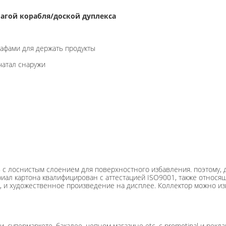
магой корабля/доской дуплекса
кафами для держать продукты
чатал снаружи
 с лоснистым слоением для поверхностного избавления. поэтому, д
риал картона квалифицирован с аттестацией ISO9001, также относя
, и художественное произведение на дисплее. Коллектор можно изв
супермаркете, бакалее, цепном магазине etc. с promotinal и рекл