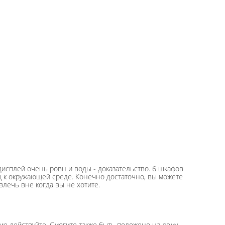
исплей очень ровн и воды - доказательство. 6 шкафов
щ к окружающей среде. Конечно достаточно, вы можете
лечь вне когда вы не хотите.
аме действуйте. Смогите также быть положено на дому