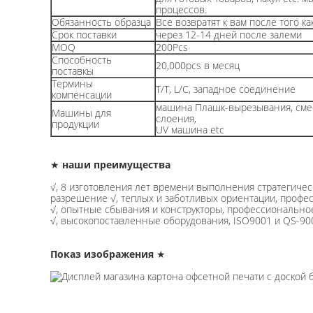
процессов.
Обязанность образца
Все возвратят к вам после того ка
Срок поставки
через 12-14 дней после залеми
MOQ
200Pcs
Способность
20,000pcs в месяц
поставкы
Термины
T/T, L/C, западное соединение
компенсации
машина Плашк-вырезывания, сме
Машины для
слоения,
продукции
UV машина etc
★
наши преимущества
√, 8 изготовления лет времени выполнения стратегиче
разрешение √, теплых и заботливых ориентации, проф
√, опытные сбывания и конструкторы, профессионально
√, высокопоставленные оборудования, ISO9001 и QS-9000
Показ изображения
★