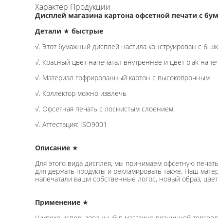
Характер Продукции
Дисплей магазина картона офсетной печати с бу
Детали
★
быстрые
√. Этот бумажный дисплей настила конструирован с 6 ш
√
. Красный цвет напечатал внутреннее и цвет blak напе
√
. Материал гофрированный картон с высокопрочным
√
. Коллектор можно извлечь
√
. Офсетная печать с лоснистым слоением
√
. Аттестация: ISO9001
Описание
★
Для этого вида дисплея, мы принимаем офсетную печать
для держать продукты и рекламировать также. Наш мате
напечатали ваши собственные логос, новый образ, цвет
Применение
★
Широко использованный в магазине розничной торговли, 