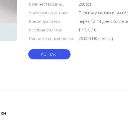
Количество мин
200pcs
заказа:
Упаковывая детали:
Плоская упаковка или со
Время доставки:
через 12-14 дней после з
Условия оплаты:
T / T, L / C
Поставка способности:
20.000 ПК в месяц
КОНТАКТ
йки