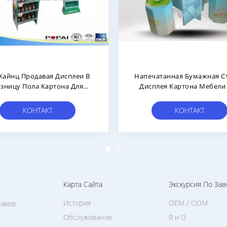
ободите Стоящую Стойку
Полка Дисплея 5 Карто
лея 4 Картона - Наслоите С
Cosmatics Свободная Сто
Верхним Коллектором
Для Повышать
КОНТАКТ
КОНТАКТ
Карта Сайта
Экскурсия По Зав
История
OEM / ODM
наков
Обслуживание
R и D