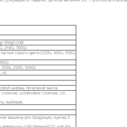
50g+300gCCNB
G, 250G, 300G)
частью серого цвета (250G, 300G, 350G,
400G)
, 200G, 250G, 300G)
, e)
ковой ширмы, печатание масла
 слоение, штейновое слоение, UV,
ь, выбивая,
ние машины pre-продукции, оценка 3
 мы имеем наш собственный QC для тех