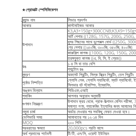
★
প্রোডাক্ট স্পেসিফিকেশন
ব্র্যান্ড নাম
লিডার প্রদর্শন
আকার
কাস্টমাইজড আকার
K3,A3+150g+300CCNB;K3,K9+150
আর্ট পেপার ((128G, 157G, 200G, 250G
ধূসর পিছনের সাথে ডুপ্লেক্স বোর্ড ((250G,
উপাদান
গ্রে পেপার ((২৫০জি, ৩০০জি, ৩৫০জি, ৪০০জি)
কারুশিল্প কাগজ ((100G, 120G, 150G, 2
তরঙ্গযুক্ত কাগজ ((এ, বি, সি, ই গ্রেড))
১-৪ সি বা তার বেশি
রঙ
প্যান্টোন রঙ
মুদ্রণ
অফসেট প্রিন্টিং, সিল্ক স্ক্রিন প্রিন্টিং, তেল প্রিন্টিং
গ্লোসি লেক, গ্লোসি ল্যামিনেট, ম্যাট ল্যামিনেট, ইউ
পৃষ্ঠের নিষ্পত্তি
সিলভার হট স্ট্যাম্পিং, ইম্বোসিং,
অঙ্কন বিন্যাস
পিডিএফ,এআই
প্যাকিং
আপনার অনুরোধ অনুযায়ী
উপাদান ক্রয় থেকে, প্রাক-উত্পাদন মেশিন পরীক্ষা, 3
গুণমান নিয়ন্ত্রণ
সমাপ্ত পণ্য, প্যাকেজিং ইত্যাদির জন্য আমাদের 
নমুনা চার্জ
অর্ডার দেওয়ার পর সবকিছু ফেরত দেওয়া হবে।
ডেলিভারি সময়
আমানতের পর ১২-১৪ দিন
MOQ
২০০ পিসি
সরবরাহের ক্ষমতা
20,000pcs প্রতি মাসে
অর্থ প্রদানের শর্তাবলী
টি/টি, এল/সি, ওয়েস্ট ইউনিয়ন