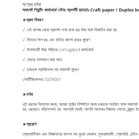
পণ্যের বর্ণনা
অফসেট প্রিন্টিং কার্ডবোর্ড স্টোর প্রদর্শনী With Craft paper / Duplex
★
দ্রুত বিবরণ
√. এই কাগজ মেঝে প্রদর্শন পণ্য রাখা ছয় র্যাক সঙ্গে ডিজাইন করা হয়
√
. ভিতরে লাল রঙ এবং বাইরে কালো রঙের মুদ্রণ
√
. উপাদানটি উচ্চ শক্তির corrugated কার্ডবোর্ড
√
. হেডার অপসারণ করা যাবে
√
. চকচকে ল্যামিনেশন সহ অফসেট মুদ্রণ
√
সার্টিফিকেশনঃ ISO9001
★
বর্ণনা
এই ধরনের ডিসপ্লে জন্য, আমরা পৃষ্ঠের নিষ্পত্তি জন্য চকচকে স্তরিত সঙ্গে অফসেট 
হয়, এছাড়াও পরিবেশগত হয়. অবশ্যই যথেষ্ট, আপনি আপনার নিজস্ব লোগো, ব্র্যান্ড 
★
প্রয়োগ
প্রোমোটিনাল এবং বিজ্ঞাপনের ফাংশন সহ খুচরা দোকান, সুপারমার্কেট, গ্রোসারি, চেইন