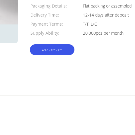
Quantity:
Packaging Details:
Flat packing or assembled
Delivery Time:
12-14 days after deposit
Payment Terms:
T/T, L/C
Supply Ability:
20,000pcs per month
এখন যোগাযোগ