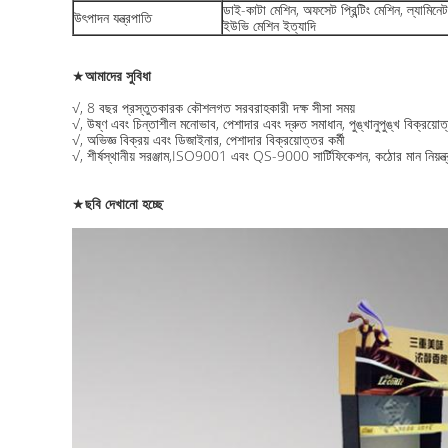
ডাই-কাটা মেশিন, অফসেট প্রিন্টিং মেশিন, ল্যামিনে
উৎপাদন যন্ত্রপাতি
ইউভি মেশিন ইত্যাদি
★
আমাদের সুবিধা
√, 8 বছর প্রস্তুতকারক কৌশলগত সরবরাহকারী দক্ষ সীসা সময়
√, উষ্ণ এবং চিন্তাশীল মনোভাব, পেশাদার এবং দ্রুত সমাধান, পুঙ্খানুপুঙ্খ বিক্রয়োত
√, অভিজ্ঞ বিক্রয় এবং ডিজাইনার, পেশাদার বিক্রয়োত্তর কর্মী
√, শীর্ষস্থানীয় সরঞ্জাম,ISO9001 এবং QS-9000 সার্টিফিকেশন, কঠোর মান নিয়ন্ত
★
ছবি দেখানো হচ্ছে