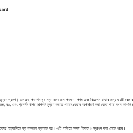
 board
মুদ্রণ গ্রহণ। অতএব, প্রদর্শন খুব মসৃণ এবং জল-প্রমাণ।পণ্য এবং বিজ্ঞাপন রাখার জন্য ছয়টি রেল র
ইমেজ, রঙ, এবং প্রদর্শন উপর শিল্পকর্ম মুদ্রণ করতে পারেন.হেডার অপসারণ করা যেতে পারে যখন আপনি চ
 স্টোর ইত্যাদিতে ব্যাপকভাবে ব্যবহৃত হয়। এটি বাড়িতে সজ্জা হিসাবেও স্থাপন করা যেতে পারে।