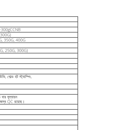
g+300gCCNB
, 300G)
 300G, 350G, 400G
00G, 250G, 300G)
ভি, গোল্ড হট স্ট্যাম্পিং,
 বার মূল্যায়ন
নিজস্ব QC রয়েছে।