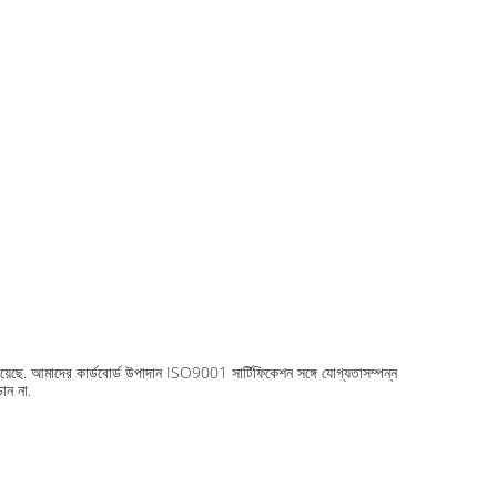
য়েছে. আমাদের কার্ডবোর্ড উপাদান ISO9001 সার্টিফিকেশন সঙ্গে যোগ্যতাসম্পন্ন
ান না.