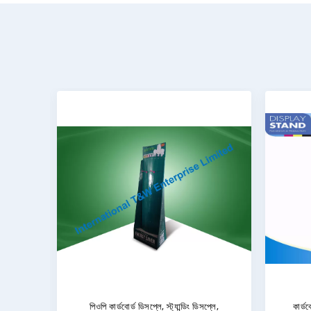
্যান্ড
টেবিল টপ কার্ডবোর্ড ডিসপ্লে স্ট্যান্ড 2 টিয়ার
ফ্রি স্