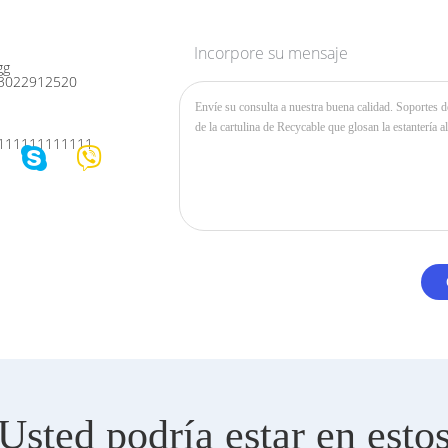
Incorpore su mensaje
gg
3022912520
111111111111
Usted podría estar en esto