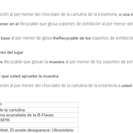
ión al por menor del chocolate de la cartulina de la estantería
, o una 
Recycable que glosa soportes de exhibición al por menor del c
poner en el
al por menor de
glosa
soportes de exhibición
a base
theRecycable de los
ones del lugar
Recycable que glosan la
al por menor de los soportes de exhi
ce
muestra
 que usted apruebe la muestra
ión al por menor del chocolate de la cartulina de la estantería a
usted
P
e la cartulina
ina acanalada de la B-Flauta
 CMYK
Matt; El aceite desaparece; Ultravioleta-