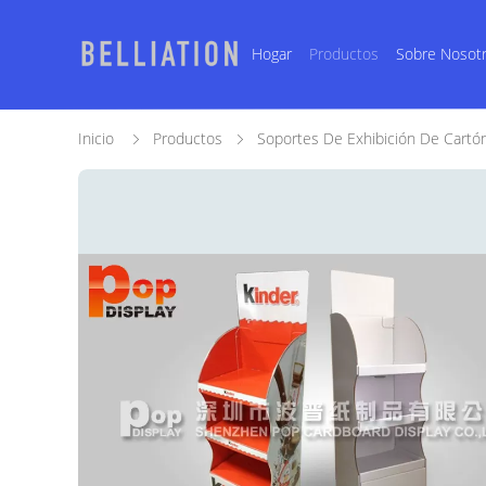
Hogar
Productos
Sobre Nosot
Inicio
Productos
Soportes De Exhibición De Cartó