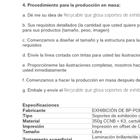
4. Procedimiento para la producción en masa:
Recycable que glosa soportes de exhibic
a. Dé me su idea de
b. Sus requisitos detallados (la cantidad que usted quiere 
para sus productos (tamaño, peso, imagen)
c. Comenzamos a diseñar el tamaño y la estructura para l
requisitos
d. Envíe la línea cortada con tintas para usted las ilustraci
e. Proporcióneme las ilustraciones completas, nosotros ha
usted inmediatamente
f. Comenzamos a hacer la producción en masa después de
Recycable que glosa soportes de exhibic
g. Embale y envíe el
Especificaciones
Fabricante
EXHIBICIÓN DE BP-PO
Tipo
Soportes de exhibición d
Material
350g CCNB + K3, cartul
Impresión
Impresión en offset de
Tamaño
Libre
Laminación brillante/de 
Tratamiento superficial