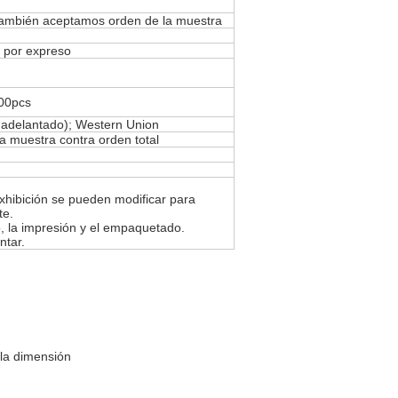
también aceptamos orden de la muestra
 o por expreso
000pcs
 adelantado); Western Union
 muestra contra orden total
exhibición se pueden modificar para
te.
o, la impresión y el empaquetado.
ntar.
 la dimensión