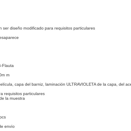
n ser diseño modificado para requisitos particulares
 desaparece
B-Flauta
00m m
 película, capa del barniz, laminación ULTRAVIOLETA de la capa, del acei
 requisitos particulares
de la muestra
pcs
de envío