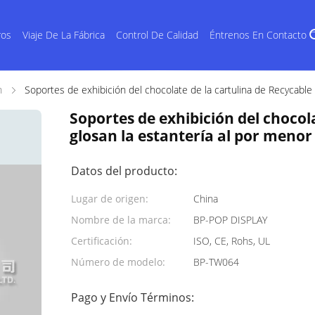
ros
Viaje De La Fábrica
Control De Calidad
Éntrenos En Contacto 
n
Soportes de exhibición del chocolate de la cartulina de Recycable
Soportes de exhibición del chocol
glosan la estantería al por menor
Datos del producto:
Lugar de origen:
China
Nombre de la marca:
BP-POP DISPLAY
Certificación:
ISO, CE, Rohs, UL
Número de modelo:
BP-TW064
Pago y Envío Términos: