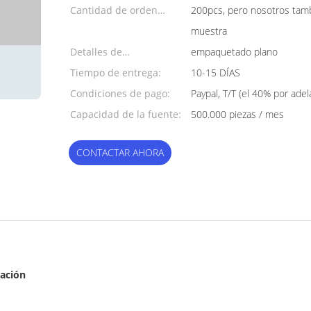
Cantidad de orden
200pcs, pero nosotros tam
mínima:
muestra
Detalles de
empaquetado plano
empaquetado:
Tiempo de entrega:
10-15 DÍAS
Condiciones de pago:
Paypal, T/T (el 40% por ade
Capacidad de la fuente:
500.000 piezas / mes
CONTACTAR AHORA
tación