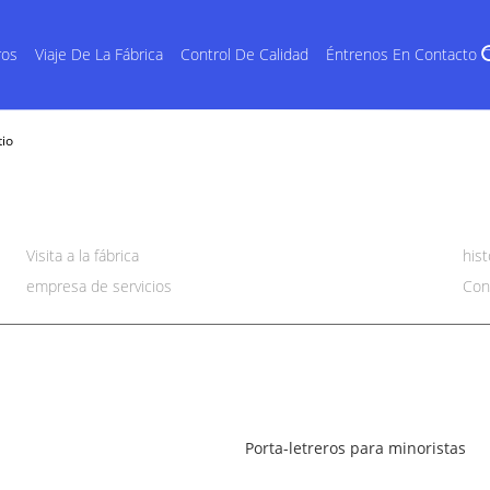
ros
Viaje De La Fábrica
Control De Calidad
Éntrenos En Contacto 
tio
Visita a la fábrica
his
empresa de servicios
Con
Porta-letreros para minoristas