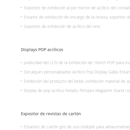
boda
Soportes de exhibición al por menor de acrílico del contado
al medio ambiente
Estante de exhibición de encargo de la revista, soportes de
claro para la oficina
Soportes de exhibición de acrílico del vino
Displays POP acrílicos
publicidad del LCD de la exhibición de 10inch POP para 
Decalques personalizados Acrílico Pop Display Gafas Estant
Display Stand
Exhibición del producto del bebé, exhibición material de acr
al por menor de la tienda
Display de pop acrílico helado, Perspex Magazine Stand co
Expositor de revistas de cartón
Estantes de cartón gris de uso múltiple para almacenamien