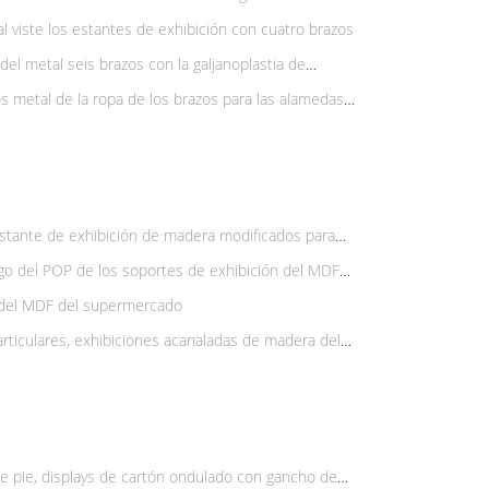
al viste los estantes de exhibición con cuatro brazos
del metal seis brazos con la galjanoplastia de
or
s metal de la ropa de los brazos para las alamedas
stante de exhibición de madera modificados para
para la exhibición de la comida
rgo del POP de los soportes de exhibición del MDF
 del MDF del supermercado
rticulares, exhibiciones acanaladas de madera del
ercado
de pie, displays de cartón ondulado con gancho de