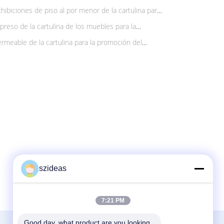
so pesado
ibiciones de piso al por menor de la cartulina para
preso de la cartulina de los muebles para la
ación brillante
rmeable de la cartulina para la promoción del
szideas
7:21 PM
Good day, what product are you looking 