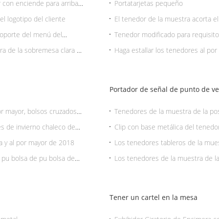
r con enciende para arriba
Portatarjetas pequeño
el logotipo del cliente
El tenedor de la muestra acorta el 
PVC de la ventana
 soporte del menú del
Tenedor modificado para requisitos
muestra con la parte inferior adhe
tra de la sobremesa clara de
Haga estallar los tenedores al po
acero de la primavera, durable
Portador de señal de punto de v
r mayor, bolsos cruzados
Tenedores de la muestra de la po
es de invierno chaleco de
Clip con base metálica del tenedor
posición en contador del superm
va y al por mayor de 2018
Los tenedores tableros de la mues
venden al por menor, 300-500m m 
 pu bolsa de pu bolsa de
Los tenedores de la muestra de la
Shenzhen Lily Cheng
A4 venden al por menor en la al
Tener un cartel en la mesa