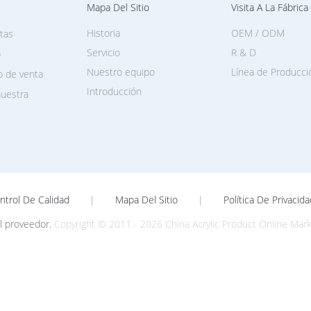
Mapa Del Sitio
Visita A La Fábrica
Historia
OEM / ODM
stas
Servicio
R & D
p
Nuestro equipo
Línea de Producci
o de venta
Introducción
muestra
ntrol De Calidad
|
Mapa Del Sitio
|
Política De Privacida
El proveedor.
Copyright © 2011 - 2026 China Acrylic Product Online Mark