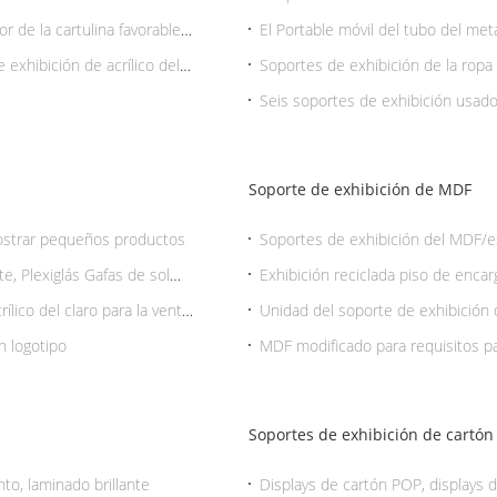
r de la cartulina favorables
El Portable móvil del tubo del met
 exhibición de acrílico del
Soportes de exhibición de la ropa 
Chorme para la tienda al por men
Seis soportes de exhibición usado
comerciales
Soporte de exhibición de MDF
mostrar pequeños productos
Soportes de exhibición del MDF/e
requisitos particulares del ajuste 
e, Plexiglás Gafas de sol
Exhibición reciclada piso de enca
de la tienda para el cosmético
ílico del claro para la venta
Unidad del soporte de exhibición
n logotipo
MDF modificado para requisitos pa
POP con las cajas para el superm
Soportes de exhibición de cartón
to, laminado brillante
Displays de cartón POP, displays 