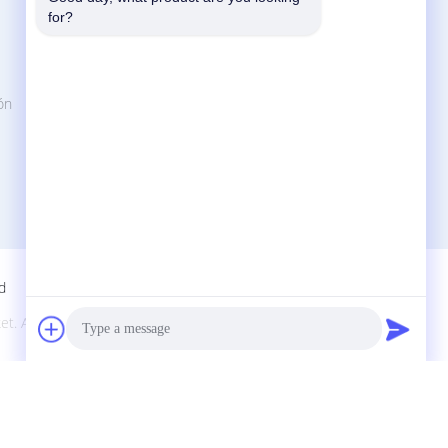
Contactar Ahora
for?
China Acrylic Product Online Market
No. 11 Huan Fu Road, distrito
administrativo de Shang Sha, ciudad de
ón
Chang An, ciudad de Dong Guan, provincia
de Guang Dong, China
86-135-563800-8765
jamesauolcd@anlcd.com
d
|
et. All Rights Reserved. Developed by
ECER