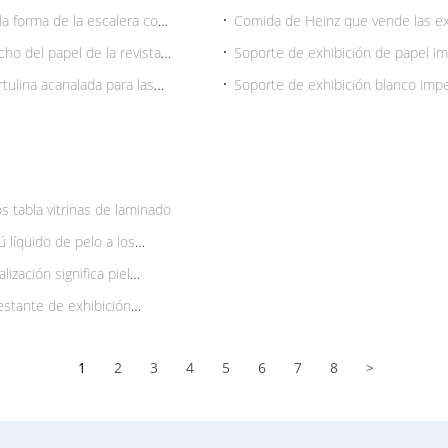
plástico para colgar ligeros, de u
 la forma de la escalera con
Comida de Heinz que vende las exh
el supermercado, verdes
ho del papel de la revista
Soporte de exhibición de papel im
promoción de la tabla con la lamin
artulina acanalada para las
Soporte de exhibición blanco impe
paraguas
s tabla vitrinas de laminado
 líquido de pelo a los
zación significa piel
estante de exhibición
1
2
3
4
5
6
7
8
>