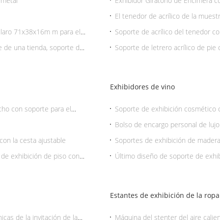
 metal
Exhibidor Giratorio de Encimera c
El tenedor de acrílico de la muestr
respetuoso del medio ambiente
claro 71x38x16m m para el
Soporte de acrílico del tenedor co
la muestra
e de una tienda, soporte de
Soporte de letrero acrílico de pie 
Exhibidores de vino
cho con soporte para el
Soporte de exhibición cosmético con
vino, laminación del lustre
Bolso de encargo personal de lujo d
manijas
con la cesta ajustable
Soportes de exhibición de madera 
la cocina
 de exhibición de piso con
Último diseño de soporte de exhibi
Estantes de exhibición de la ropa
icas de la invitación de la
Máquina del stenter del aire cali