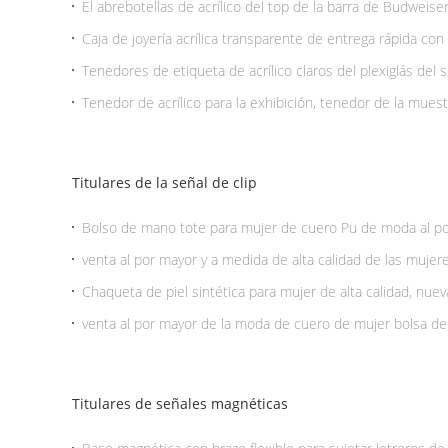
El abrebotellas de acrílico del top de la barra de Budweise
aduana de la exhibición
Caja de joyería acrílica transparente de entrega rápida con 
Tenedores de etiqueta de acrílico claros del plexiglás del
tenedor de la muestra del restaurante
Tenedor de acrílico para la exhibición, tenedor de la mues
la exhibición de los zapatos
Titulares de la señal de clip
Bolso de mano tote para mujer de cuero Pu de moda al po
de hombro para mujer
venta al por mayor y a medida de alta calidad de las mujer
piel artificial, precio de fábrica Shenzhen Lily Cheng
Chaqueta de piel sintética para mujer de alta calidad, nue
venta al por mayor de la moda de cuero de mujer bolsa de
cadena bolsa, bolsa de cuerpo cruzado,precio de fábrica 
Titulares de señales magnéticas