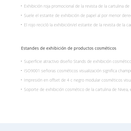
Exhibición roja promocional de la revista de la cartulina de
4 gradas para el libro infantil
Suele el estante de exhibición de papel al por menor derec
de la cartulina Eco - amistoso
El rojo recicló la exhibición/el estante de la revista de la c
ventas al por menor de la librería
Estandes de exhibición de productos cosméticos
Superficie atractivo diseño Stands de exhibición cosmético
ISO9001 señoras cosméticos visualización significa champú
productos
Impresión en offset de 4 c negro modular cosméticos visuali
productos para el cuidado mostrando
Soporte de exhibición cosmético de la cartulina de Nivea, 
cosmético del champú