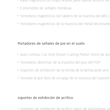
Base magnética con brazo flexible para sujetar letreros de
Contenedor de señales metálicas
Tenedores magnéticos del tablero de la muestra del ABS 
marco de la PC A3 A4 A5
Tenedores magnéticos de la muestra del metal del estant
exhibición ajustable del estallido de la altura
Portadores de señales de pie en el suelo
Auto Contour Cut Vinyl Sticker Cutting Plotter 63cm de an
piso Software Flexisign
Tenedores derechos de la muestra del piso del POP
Soportes de exhibición de la tienda de la farmacia/de arte 
Tenedor al aire libre de encargo de la muestra del soporte
el marco A3 o A4 del cartel
soportes de exhibición de acrílico
Soportes de exhibición de acrílico claros de lujo/tarjetas ún