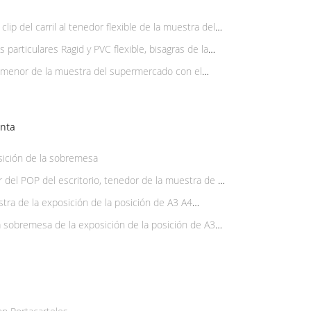
clip del carril al tenedor flexible de la muestra del
 particulares Ragid y PVC flexible, bisagras de la
siva
r menor de la muestra del supermercado con el
enta
sición de la sobremesa
 del POP del escritorio, tenedor de la muestra de la
ercado
tra de la exposición de la posición de A3 A4
ajustan altura
 sobremesa de la exposición de la posición de A3
ameda de compras