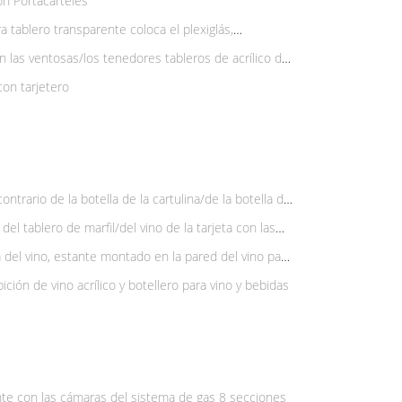
on Portacarteles
a tablero transparente coloca el plexiglás,
n las ventosas/los tenedores tableros de acrílico de
con tarjetero
trario de la botella de la cartulina/de la botella de
el tablero de marfil/del vino de la tarjeta con las
del vino, estante montado en la pared del vino para
ción de vino acrílico y botellero para vino y bebidas
ente con las cámaras del sistema de gas 8 secciones