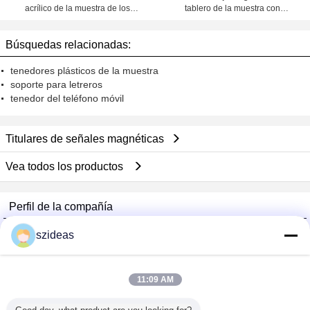
acrílico de la muestra de los
tablero de la muestra con
soportes de exhibición detrás para
A3/A4/A5 el marco, tipo del botón
el anuncio
Búsquedas relacionadas:
tenedores plásticos de la muestra
soporte para letreros
tenedor del teléfono móvil
Titulares de señales magnéticas
Vea todos los productos
Perfil de la compañía
China Acrylic Product Online Market
szideas
proveedores calificados
Trust Seal
Verified Suplier
11:09 AM