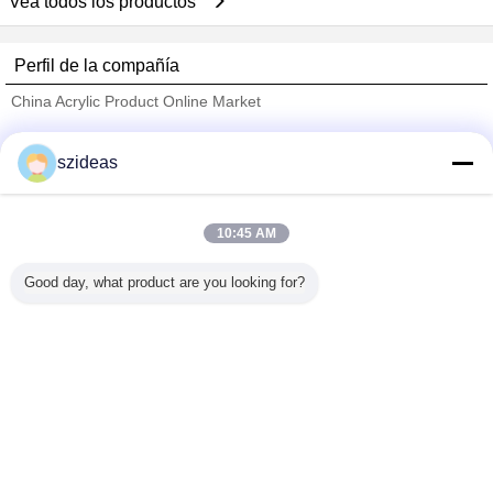
Vea todos los productos
Perfil de la compañía
China Acrylic Product Online Market
proveedores calificados
szideas
Trust Seal
Verified Suplier
10:45 AM
Inicio
Good day, what product are you looking for?
Todos los productos
Mapa del Sitio
Contactar Ahora
Solicitar una cotización
Cambie la lengua