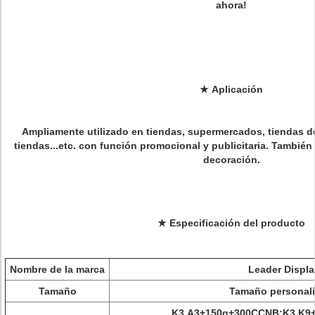
ahora!
★
Aplicación
Ampliamente
utilizado en tiendas, supermercados, tiendas 
tiendas...etc. con función promocional y publicitaria. Tambié
decoración.
★
Especificación del producto
Nombre de la marca
Leader Displa
Tamaño
Tamaño personal
K3,A3+150g+300CCNB;K3,K9