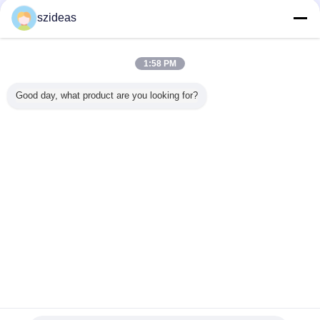
proveedores calificados
szideas
Trust Seal
Verified Suplier
1:58 PM
Inicio
Good day, what product are you looking for?
Todos los productos
Mapa del Sitio
Contactar Ahora
Solicitar una cotización
Cambie la lengua
Sitio lleno
Copyright © 2011 - 2026 acrylic-organizer.com.