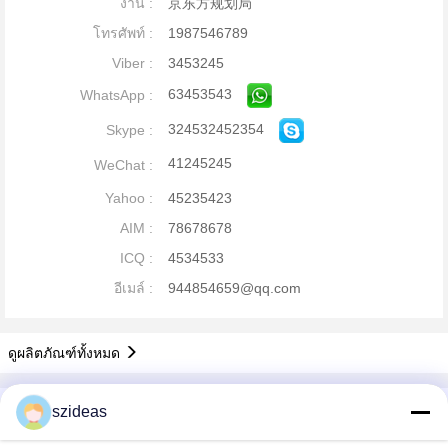
งาน :
京东方规划局
โทรศัพท์ :
1987546789
Viber :
3453245
63453543
WhatsApp :
324532452354
Skype :
41245245
WeChat :
Yahoo :
45235423
AIM :
78678678
ICQ :
4534533
อีเมล์ :
944854659@qq.com
ดูผลิตภัณฑ์ทั้งหมด
รายละเอียด บริษัท
szideas
China Acrylic Product Online Market