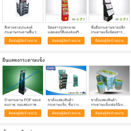
สีเทาหลายประสงค์
นิตยสารรูปทรงเรด
ชั้นยืนกระดาษขายปลีก
กระดาษกระดาษพื้น รา
แลดเดอร์สีแดงส่งเสริม
กระดาษแข็งนิตยสารชั้น
ฟการแสดงสินค้าสําหรับ
การขายมี 4 ชั้นสำหรับ
วางกระดาษแสดงผลเป็น
ติดต่อผู้จัดจำหน่าย
ติดต่อผู้จัดจำหน่าย
ติดต่อผู้จัดจำหน่าย
การจัดเก็บ
สมุดเด็ก
มิตรกับสิ่งแวดล้อม
ยืนแสดงกระดาษแข็ง
ป้ายกระดาษ POP จอแส
ขาตั้งแสดงสินค้า
ขาตั้งแสดงสินค้า
ดงภาพ, จอแสดงภาพ
กระดาษแข็ง, ชั้นวาง
กระดาษแข็งเฟอร์นิเจอร์
ยืน, จอแสดงภาพคอร์กู
สินค้าสำหรับร้านค้าปลีก
กระดาษสำหรับโปรโมชั่
ติดต่อผู้จัดจำหน่าย
ติดต่อผู้จัดจำหน่าย
ติดต่อผู้จัดจำหน่าย
เกท พร้อมตะขอพลาสติก
อาหาร Heinz, ป้าย
นบนโต๊ะ พร้อมเคลือบ
สําหรับแขวนเบา, ใช้
โฆษณาในซูเปอร์
เงา
งานหนัก
มาร์เก็ต