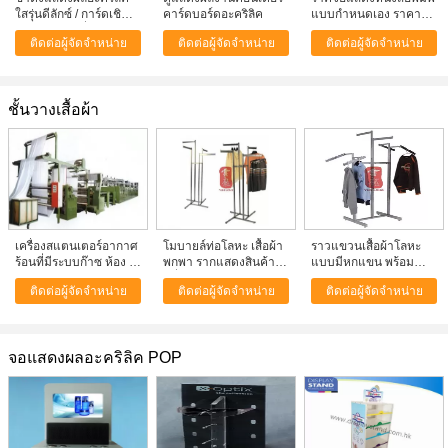
ใสรุ่นดีลักซ์ / การ์ดเชิญ
คาร์ดบอร์ดอะคริลิค
แบบกําหนดเอง ราคาส
งานแต่งงานที่ไม่เหมือน
ต็อปจอแสดงหนังสือพิมพ์
ติดต่อผู้จัดจำหน่าย
ติดต่อผู้จัดจำหน่าย
ติดต่อผู้จัดจำหน่าย
ใคร
แอคริลิกใส สําหรับสํา
นักงาน
ชั้นวางเสื้อผ้า
เครื่องสแตนเตอร์อากาศ
โมบายล์ท่อโลหะ เสื้อผ้า
ราวแขวนเสื้อผ้าโลหะ
ร้อนที่มีระบบก๊าซ ห้อง 8
พกพา รากแสดงสินค้าที่
แบบมีหกแขน พร้อม
ส่วน
มีสี่แขน
เคลือบโครเมียม สำหรับ
ติดต่อผู้จัดจำหน่าย
ติดต่อผู้จัดจำหน่าย
ติดต่อผู้จัดจำหน่าย
ร้านค้าปลีก
จอแสดงผลอะคริลิค POP