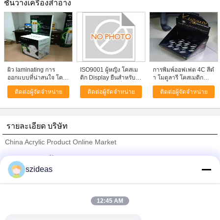
ชั้นวางเครื่องสำอาง
ผิว laminating การ
ISO9001 ผู้หญิง โคสเม
การพิมพ์ออฟเฟต 4C สีดํ
ออกแบบที่น่าสนใจ โคส
ติก Display ยืนสําหรับ
า โมดูลารี โคสเมติก
เมติค ธาตุแสดงสินค้า
น้ํายาชามพูผมเพื่อ
ดิสปิเนย์ สแตนด์สําหรับ
ติดต่อผู้จัดจำหน่าย
ติดต่อผู้จัดจำหน่าย
ติดต่อผู้จัดจำหน่าย
ผลิตภัณฑ์ที่แสดง
ผลิตภัณฑ์ดูแลผิวหนังที่
แสดง
รายละเอียด บริษัท
China Acrylic Product Online Market
ซัพพลายเออร์ที่ได้รับการยืนยัน
szideas
Trust Seal
Verified Suplier
12:45 AM
บ้าน