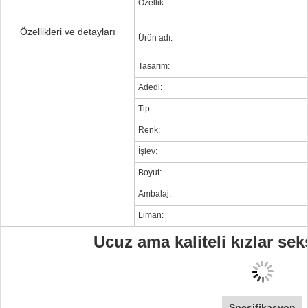
Özellik:
Özellikleri ve detayları
Ürün adı:
Tasarım:
Adedi:
Tip:
Renk:
İşlev:
Boyut:
Ambalaj:
Liman:
Ucuz ama kaliteli kızlar se
Spesifikasyon