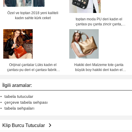
Özel ve toptan 2018 yeni kaliteli
kadın sahte kürk ceket
toptan moda PU deri kadın el
çantası pu çanta zincir çanta,
crossbody çanta,Fabrika fiyatı
Shenzhen Lily Cheng
Orijinal çantalar Lüks kadın el
Hakiki deri Malzeme tote çanta
çantası pu deri el çantası fabrika
büyük boy hakiki deri kadın el
fiyatı Shenzhen lilycheng
çantaları deri çanta fabrika fiyatı
Shenzhen Lily Cheng
İlgili aramalar:
tabela tutucular
çerçeve tabela sehpası
tabela sehpaları
Klip Burcu Tutucular