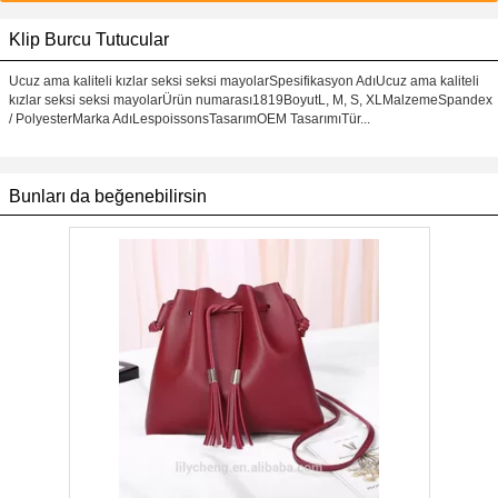
Klip Burcu Tutucular
Ucuz ama kaliteli kızlar seksi seksi mayolarSpesifikasyon AdıUcuz ama kaliteli
kızlar seksi seksi mayolarÜrün numarası1819BoyutL, M, S, XLMalzemeSpandex
/ PolyesterMarka AdıLespoissonsTasarımOEM TasarımıTür...
Bunları da beğenebilirsin