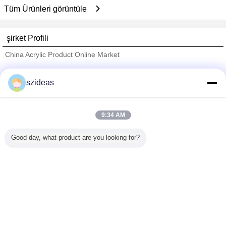
Tüm Ürünleri görüntüle
şirket Profili
China Acrylic Product Online Market
Onaylı Tedarikçi
szideas
Trust Seal
Verified Suplier
9:34 AM
Ana sayfa
Good day, what product are you looking for?
Tüm ürünler
Hakkımızda
Bize ulaşın
Teklif isteği
Dil değiştir