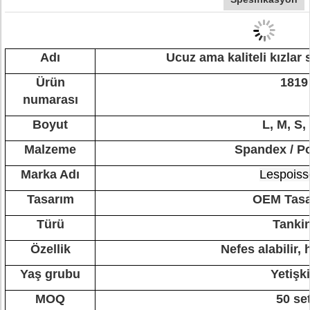
Adı
Ucuz ama kaliteli kızlar
Ürün
1819
numarası
Boyut
L, M, S,
Malzeme
Spandex / Po
Marka Adı
Lespoiss
Tasarım
OEM Tasa
Türü
Tankin
Özellik
Nefes alabilir, h
Yaş grubu
Yetişk
MOQ
50 se