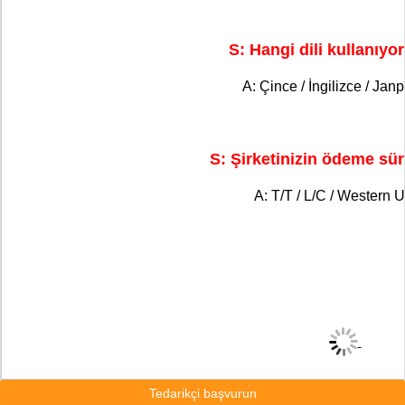
S: Hangi dili kullanıy
A: Çince / İngilizce / Jan
S: Şirketinizin ödeme sür
A: T/T / L/C / Western U
Tedarikçi başvurun