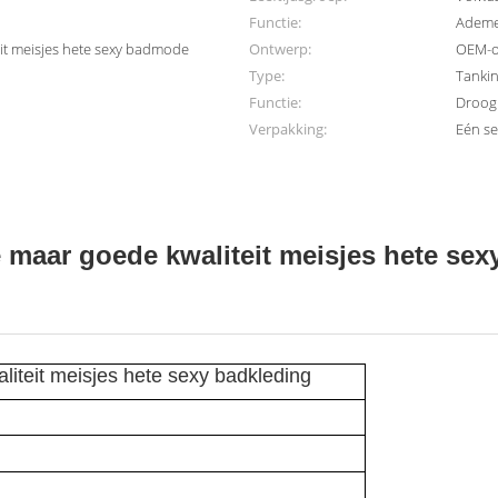
Functie:
Ademen
it meisjes hete sexy badmode
Ontwerp:
OEM-o
Type:
Tanki
Functie:
Droog
Verpakking:
Eén se
maar goede kwaliteit meisjes hete sex
iteit meisjes hete sexy badkleding