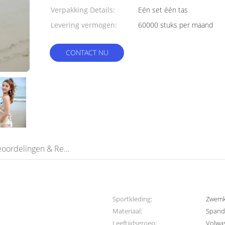
Verpakking Details:
Eén set één tas
Levering vermogen:
60000 stuks per maand
CONTACT NU
Beoordelingen & Recensies
Sportkleding:
Zwemk
Materiaal:
Spande
Leeftijdsgroep:
Volwa