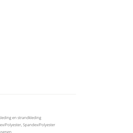
leding en strandkleding
x/Polyester, Spandex/Polyester
ssenen