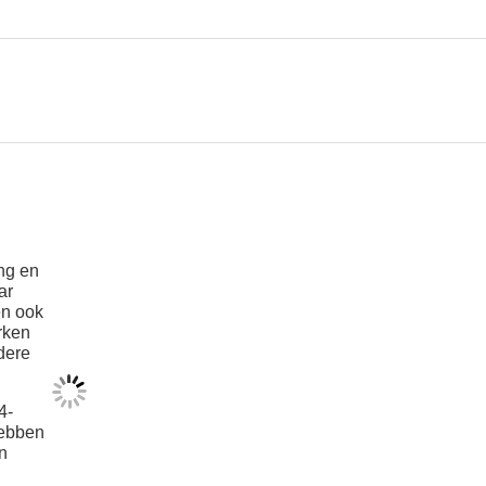
ng en
ar
en ook
rken
dere
4-
hebben
n