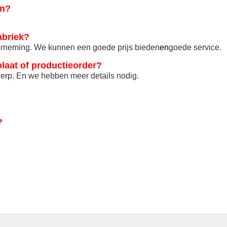
en?
abriek?
erneming. We kunnen een goede prijs bieden
en
goede service.
laat of productieorder?
erp. En we hebben meer details nodig.
?