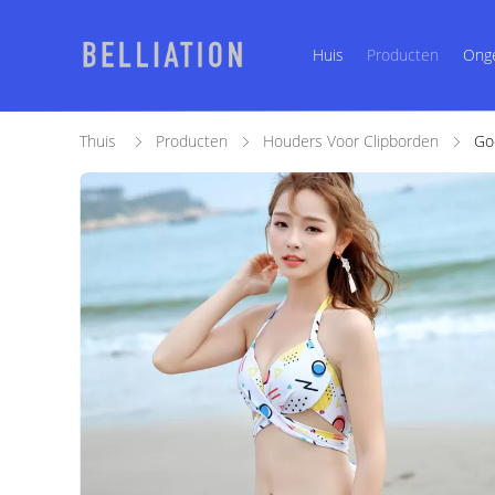
Huis
Producten
Ong
Thuis
Producten
Houders Voor Clipborden
Go