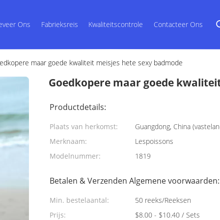
eveer Ons
Fabrieksreis
Kwaliteitscontrole
Contacteer Ons
edkopere maar goede kwaliteit meisjes hete sexy badmode
Goedkopere maar goede kwaliteit
Productdetails:
Plaats van herkomst:
Guangdong, China (vastelan
Merknaam:
Lespoissons
Modelnummer:
1819
Betalen & Verzenden Algemene voorwaarden:
Min. bestelaantal:
50 reeks/Reeksen
Prijs:
$8.00 - $10.40 / Sets