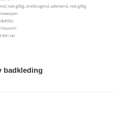
d, niet-giftig, sneldrogend, ademend, niet-giftig
ntwerpen
ni&#39;s
 Pasvorm
t één tas
y badkleding