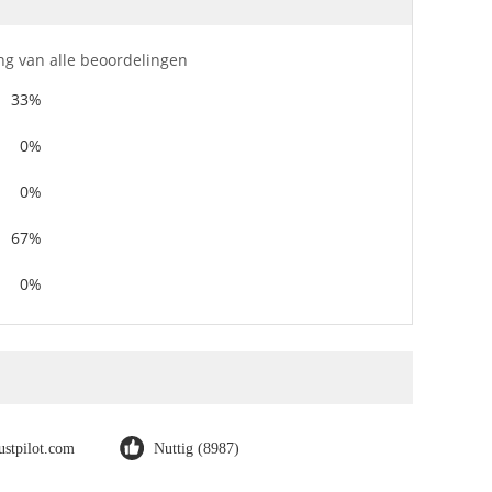
ng van alle beoordelingen
33%
0%
0%
67%
0%
rustpilot.com
Nuttig (8987)