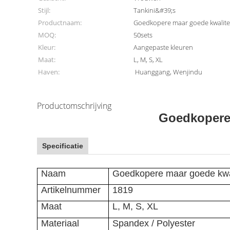
Stijl:
Tankini&#39;s
Productnaam:
Goedkopere maar goede kwalite
MOQ:
50sets
Kleur:
Aangepaste kleuren
Maat:
L, M, S, XL
Haven:
Huanggang, Wenjindu
Productomschrijving
Goedkopere 
Specificatie
Naam
Goedkopere maar goede kwal
Artikelnummer
1819
Maat
L, M, S, XL
Materiaal
Spandex / Polyester