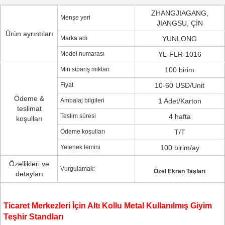
ZHANGJIAGANG,
Menşe yeri
JIANGSU, ÇİN
Ürün ayrıntıları
Marka adı
YUNLONG
Model numarası
YL-FLR-1016
Min sipariş miktarı
100 birim
Fiyat
10-60 USD/Unit
Ödeme &
Ambalaj bilgileri
1 Adet/Karton
teslimat
Teslim süresi
4 hafta
koşulları
Ödeme koşulları
T/T
Yetenek temini
100 birim/ay
Özellikleri ve
Vurgulamak:
Özel Ekran Taşları
detayları
Ticaret Merkezleri İçin Altı Kollu Metal Kullanılmış Giyim
Teşhir Standları