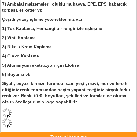
7) Ambalaj malzemeleri, oluklu mukavva, EPE, EPS, kabarcık
torbası, etiketler vb.
Çeşitli yüzey işleme yeteneklerimiz var
1) Toz Kaplama, Herhangi bir renginizle eşleşme
2) Vinil Kaplama
3) Nikel / Krom Kaplama
4) Çinko Kaplama
5) Alüminyum ekstrüzyon için Eloksal
6) Boyama vb.
Siyah, beyaz, kırmızı, turuncu, sarı, yeşil, mavi, mor ve tercih
ettiğiniz renkler arasından seçim yapabileceğiniz birçok farklı
renk var. Baskı türü, boyutları, şekilleri ve formları ne olursa
olsun özelleştirilmiş logo yapabiliriz.