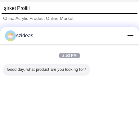
şirket Profili
China Acrylic Product Online Market
Onaylı Tedarikçi
szideas
Trust Seal
Verified Suplier
2:53 PM
Ana sayfa
Good day, what product are you looking for?
Tüm ürünler
Hakkımızda
Bize ulaşın
Teklif isteği
Dil değiştir