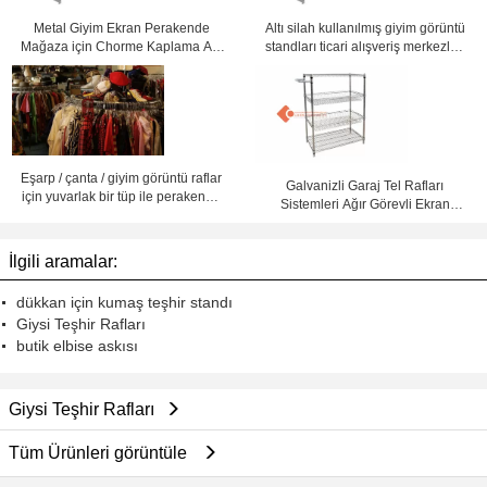
Metal Giyim Ekran Perakende
Altı silah kullanılmış giyim görüntü
Mağaza için Chorme Kaplama Altı
standları ticari alışveriş merkezleri
Arms standlar
için Metal
Eşarp / çanta / giyim görüntü raflar
Galvanizli Garaj Tel Rafları
için yuvarlak bir tüp ile perakende
Sistemleri Ağır Görevli Ekran
satış mağazaları
Rackları
İlgili aramalar:
dükkan için kumaş teşhir standı
Giysi Teşhir Rafları
butik elbise askısı
Giysi Teşhir Rafları
Tüm Ürünleri görüntüle