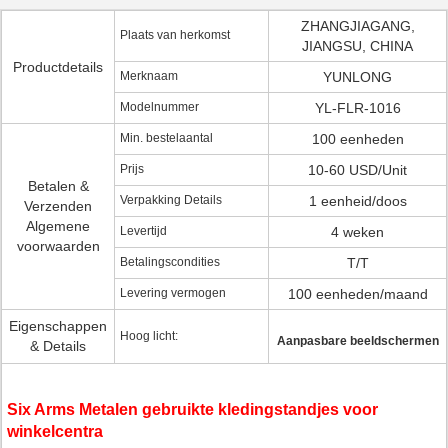
ZHANGJIAGANG,
Plaats van herkomst
JIANGSU, CHINA
Productdetails
Merknaam
YUNLONG
Modelnummer
YL-FLR-1016
Min. bestelaantal
100 eenheden
Prijs
10-60 USD/Unit
Betalen &
Verpakking Details
1 eenheid/doos
Verzenden
Algemene
Levertijd
4 weken
voorwaarden
Betalingscondities
T/T
Levering vermogen
100 eenheden/maand
Eigenschappen
Hoog licht:
Aanpasbare beeldschermen
& Details
Six Arms Metalen gebruikte kledingstandjes voor
winkelcentra