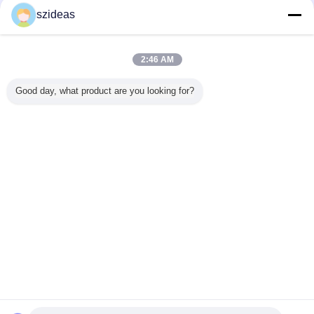
Verified Leveranciers
szideas
Trust Seal
Verified Suplier
2:46 AM
Thuis
Good day, what product are you looking for?
Alle producten
Ongeveer ons
Contacteer ons
Vraag een offerte aan
Veranderingstaal
Volledige Plaats
Copyright © 2011 - 2026 acrylic-organizer.com.