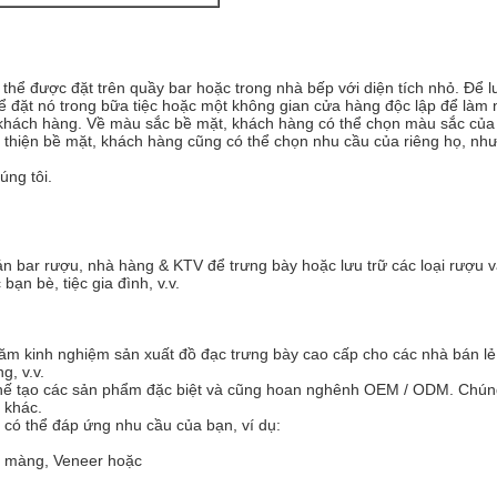
 thể được đặt trên quầy bar hoặc trong nhà bếp với diện tích nhỏ. Để 
hể đặt nó trong bữa tiệc hoặc một không gian cửa hàng độc lập để làm
 khách hàng. Về màu sắc bề mặt, khách hàng có thể chọn màu sắc của r
 thiện bề mặt, khách hàng cũng có thể chọn nhu cầu của riêng họ, như
úng tôi.
uán bar rượu, nhà hàng & KTV để trưng bày hoặc lưu trữ các loại rượu 
bạn bè, tiệc gia đình, v.v.
u năm kinh nghiệm sản xuất đồ đạc trưng bày cao cấp cho các nhà bán l
g, v.v.
 và chế tạo các sản phẩm đặc biệt và cũng hoan nghênh OEM / ODM. Chú
 khác.
nh có thể đáp ứng nhu cầu của bạn, ví dụ:
n màng, Veneer hoặc