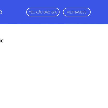
YÊU CẦU BÁO GIÁ
VIETNAMESE
ic