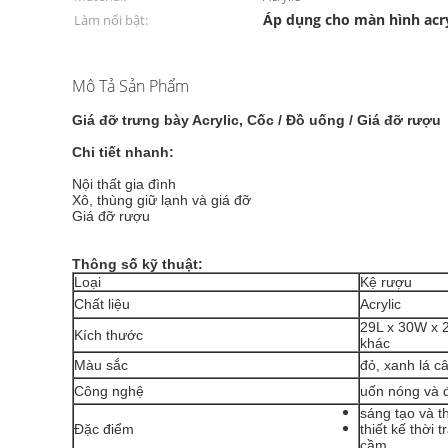
Áp dụng cho màn hình acry
Làm nổi bật:
Mô Tả Sản Phẩm
Giá đỡ trưng bày Acrylic, Cốc / Đồ uống / Giá đỡ rượu
Chi tiết nhanh:
Nội thất gia đình
Xô, thùng giữ lạnh và giá đỡ
Giá đỡ rượu
Thông số kỹ thuật:
Loại
Kệ rượu
Chất liệu
Acrylic
29L x 30W x 
Kích thước
khác
Màu sắc
đỏ, xanh lá câ
Công nghệ
uốn nóng và 
sáng tạo và t
Đặc điểm
thiết kế thời 
cầm