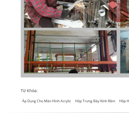
Từ Khóa:
Áp Dụng Cho Màn Hình Acrylic
Hộp Trưng Bày Kính Râm
Hộp Hi