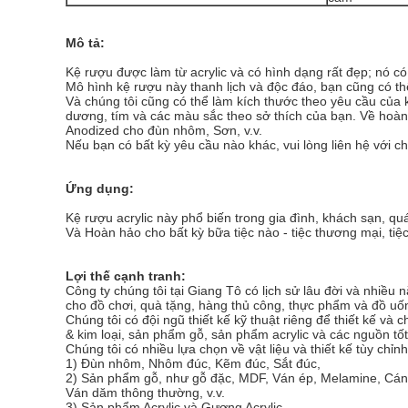
Mô tả:
Kệ rượu được làm từ acrylic và có hình dạng rất đẹp; nó có
Mô hình kệ rượu này thanh lịch và độc đáo, bạn cũng có t
Và chúng tôi cũng có thể làm kích thước theo yêu cầu của
dương, tím và các màu sắc theo sở thích của bạn. Về hoàn
Anodized cho đùn nhôm, Sơn, v.v.
Nếu bạn có bất kỳ yêu cầu nào khác, vui lòng liên hệ với ch
Ứng dụng:
Kệ rượu acrylic này phổ biến trong gia đình, khách sạn, q
Và Hoàn hảo cho bất kỳ bữa tiệc nào - tiệc thương mại, tiệc 
Lợi thế cạnh tranh:
Công ty chúng tôi tại Giang Tô có lịch sử lâu đời và nhiề
cho đồ chơi, quà tặng, hàng thủ công, thực phẩm và đồ uốn
Chúng tôi có đội ngũ thiết kế kỹ thuật riêng để thiết kế
& kim loại, sản phẩm gỗ, sản phẩm acrylic và các nguồn tốt
Chúng tôi có nhiều lựa chọn về vật liệu và thiết kế tùy chỉ
1) Đùn nhôm, Nhôm đúc, Kẽm đúc, Sắt đúc,
2) Sản phẩm gỗ, như gỗ đặc, MDF, Ván ép, Melamine, Cá
Ván dăm thông thường, v.v.
3) Sản phẩm Acrylic và Gương Acrylic,