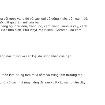
lưu trữ rượu vang đỏ và các loại đồ uống khác, bên cạnh đó,
 nổi bật gu thẩm mỹ của bạn
iêng họ, như đen, trắng, đỏ, cam, vàng, xanh lá cây, xanh
 Sơn tĩnh điện, Phủ Vinyl, Mạ Niken / Chrome, Mạ kẽm,
vang đặc trưng và các loại đồ uống khác của bạn.
ẻ, triển lãm, trung tâm mua sắm và trung tâm thương mại
ng tôi có các nhà máy riêng để sản xuất các sản phẩm dây