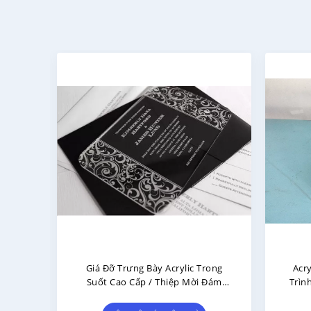
hòng
Đeo Vớ Thẻ Mặt Bằng Ván / Thẻ
Ưu T
Cửa Hàng Có Thể Tái Chế
Dis