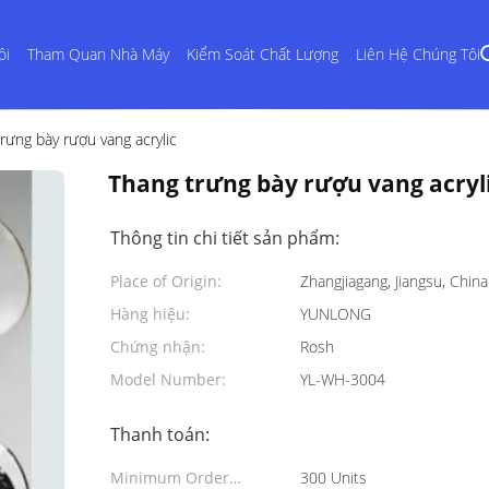
ôi
Tham Quan Nhà Máy
Kiểm Soát Chất Lượng
Liên Hệ Chúng Tôi
rưng bày rượu vang acrylic
Thang trưng bày rượu vang acryl
Thông tin chi tiết sản phẩm:
Place of Origin:
Zhangjiagang, Jiangsu, China
Hàng hiệu:
YUNLONG
Chứng nhận:
Rosh
Model Number:
YL-WH-3004
Thanh toán:
Minimum Order
300 Units