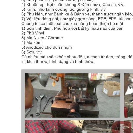
4) Khuôn ép, Bọt chân không & Đùn nhựa, Cao su, v.v.
5) Kính, như kính cường lực, gương kính, v.v.
6) Phụ kiện, như Bánh xe & Bánh xe, thanh trượt ngăn kéo, t
7) Vật liệu đóng gói, như giấy gợn sóng, EPE, EPS, túi bong
Chúng tôi có một loạt các khả năng hoàn thiện bề mặt
1) Sơn tĩnh điện, Phù hợp với bất kỳ màu nào của bạn
2) Phủ Vinyl
3) Mạ Niken / Chrome
4) Mạ kẽm
5) Anodized cho đùn nhôm
6) Sơn, v.v.
Có nhiều màu sắc khác nhau để lựa chọn từ đen, trắng, đỏ, 
in, kích thước, hình dạng và hình thức.