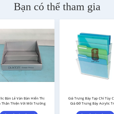
Bạn có thể tham gia
iên Nhà Và Nhà Bếp Acrylic
Sản Phẩm Acrylic Tùy Ch
play Stands Cho Lưu Trữ Mỹ
Không Độc Hại Chân Đế T
Phẩm
Bày Acrylic Trong Suốt