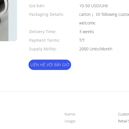
Quantity:
Giá bán:
10-50 USD/Unit
Packaging Details:
carton； Or following cust
welcome.
Delivery Time:
3 weeks
Payment Terms:
T/T
Supply Ability:
2000 Units/Month
LIÊN HỆ VỚI BÂY GIỜ
Name:
Custom
Usage:
Retail