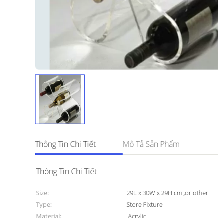
Thông Tin Chi Tiết
Mô Tả Sản Phẩm
Thông Tin Chi Tiết
Size:
29L x 30W x 29H cm ,or other
Type:
Store Fixture
Material:
Acrylic