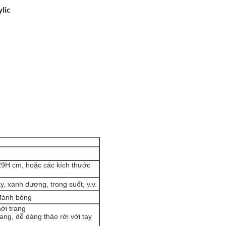
lic
29H cm, hoặc các kích thước
y, xanh dương, trong suốt, v.v.
đánh bóng
hời trang
trang, dễ dàng tháo rời với tay