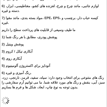
6) لوازم جانبی، مانند چرخ و چرخ، لغزنده های کشو، مغناطیسی، ابزار،
دسته و غیره.
7) مواد بسته بندی، مانند مقوا، EPE، EPS، کیسه حباب دار، برچسب و
غیره.
ما طیف وسیعی از قابلیت های پرداخت سطح را داریم
1) پوشش پودری، مطابق با هر رنگ شما
2) پوشش وینیل
3) آبکاری نیکل / کروم
4) آبکاری روی
5) آنودایز برای اکستروژن آلومینیوم
6) رنگ آمیزی و غیره.
رنگ های متنوعی برای انتخاب وجود دارد: سیاه، سفید، قرمز، نارنجی، زرد،
سبز، آبی، بنفش و رنگ های مورد علاقه شما. ما می توانیم آرم سفارشی را
بدون توجه به نوع چاپ، ابعاد، شکل ها و فرم ها بسازیم.