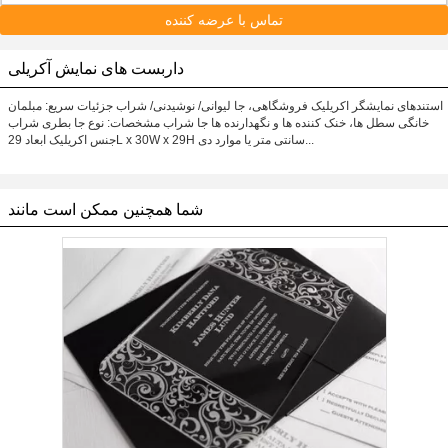
تماس با عرضه کننده
داربست های نمایش آکریلی
استندهای نمایشگر اکریلیک فروشگاهی، جا لیوانی/ نوشیدنی/ شراب جزئیات سریع: مبلمان
خانگی سطل ها، خنک کننده ها و نگهدارنده ها جا شراب مشخصات: نوع جا بطری شراب
جنس اکریلیک ابعاد 29L x 30W x 29H سانتی متر یا موارد دی...
شما همچنین ممکن است مانند