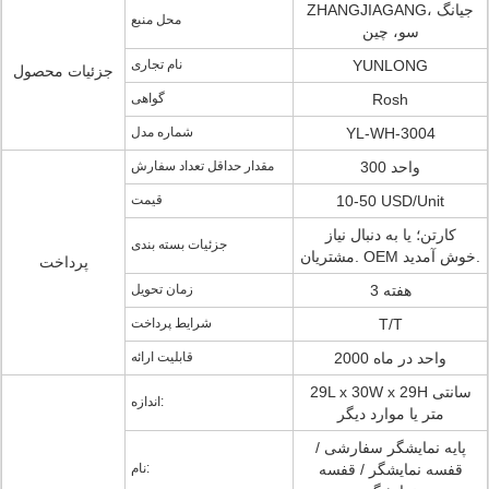
ZHANGJIAGANG، جیانگ
محل منبع
سو، چین
YUNLONG
نام تجاری
جزئیات محصول
Rosh
گواهی
YL-WH-3004
شماره مدل
300 واحد
مقدار حداقل تعداد سفارش
10-50 USD/Unit
قیمت
کارتن؛ یا به دنبال نیاز
جزئیات بسته بندی
مشتریان. OEM خوش آمدید.
پرداخت
3 هفته
زمان تحویل
T/T
شرایط پرداخت
2000 واحد در ماه
قابلیت ارائه
29L x 30W x 29H سانتی
اندازه:
متر یا موارد دیگر
پایه نمایشگر سفارشی /
قفسه نمایشگر / قفسه
نام: