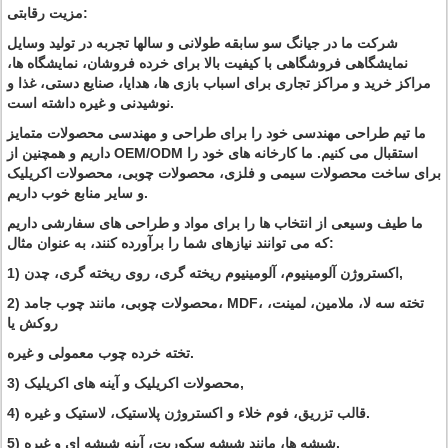
مزیت رقابتی:
شرکت ما در جیانگ سو سابقه طولانی و سالها تجربه در تولید وسایل
نمایشگاهی فروشگاهی با کیفیت بالا برای خرده فروشان، نمایشگاه ها،
مراکز خرید و مراکز تجاری برای اسباب بازی ها، هدایا، صنایع دستی، غذا و
نوشیدنی و غیره داشته است.
ما تیم طراحی مهندسی خود را برای طراحی و مهندسی محصولات متمایز
داریم و همچنین از OEM/ODM استقبال می کنیم. ما کارخانه های خود را
برای ساخت محصولات سیمی و فلزی، محصولات چوبی، محصولات اکریلیک
و سایر منابع خوب داریم.
ما طیف وسیعی از انتخاب ها را برای مواد و طراحی های سفارشی داریم
که می توانند نیازهای شما را برآورده کنند، به عنوان مثال:
1) اکستروژن آلومینیوم، آلومینیوم ریخته گری، روی ریخته گری، چدن,
2) محصولات چوبی، مانند چوب جامد، MDF، تخته سه لا، ملامین، لمینت،
روکش یا
تخته خرده چوب معمولی و غیره.
3) محصولات اکریلیک و آینه های اکریلیک,
4) قالب تزریق، فوم خلاء و اکستروژن پلاستیک، لاستیک و غیره.
5) شیشه ها، مانند شیشه سکوریت، آینه شیشه ای و غیره.