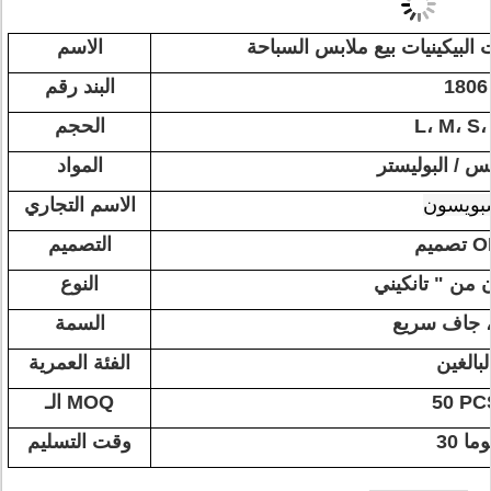
 البيكينيات بيع ملابس السباحة
الاسم
1806
البند رقم
L، M، S،
الحجم
س / البوليستر
المواد
بويسون
الاسم التجاري
 OEM
التصميم
النوع
 جاف سريع
السمة
لبالغين
الفئة العمرية
50 PC
الـ MOQ
3 يوما
وقت التسليم