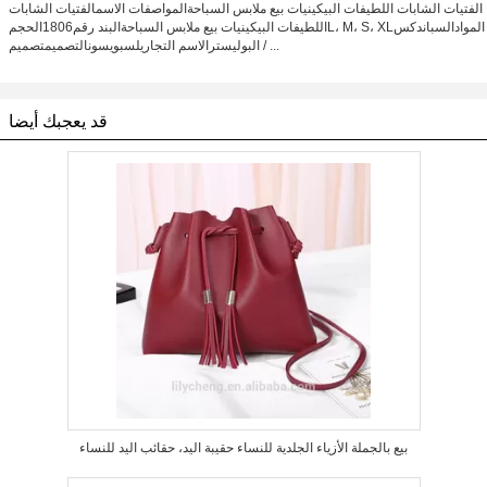
الفتيات الشابات اللطيفات البيكينيات بيع ملابس السباحةالمواصفات الاسمالفتيات الشابات
اللطيفات البيكينيات بيع ملابس السباحةالبند رقم1806الحجمL، M، S، XLالموادالسباندكس
/ البوليسترالاسم التجاريلسبويسونالتصميمتصميم ...
قد يعجبك أيضا
بيع بالجملة الأزياء الجلدية للنساء حقيبة اليد، حقائب اليد للنساء