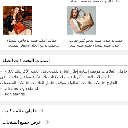
الحقيبة اليدوية حقيبة بو حقيبة سلسلة
الحقيبة ، حقيبة الجسم المتقاطع ،سعر
المصنع شينزين ليلي تشنغ
حقيبة يد جلدية أصلية بحجم كبير حقائب
حقائب أصلية حقيبة يد فاخرة للنساء
يد جلدية أصلية للنساء حقيبة جلدية سعر
حقيبة يد من الجلد الأسعار المصنعة
المصنع شنتشن ليلي تشنغ
شنتشن ليليتشينغ
عمليات البحث ذات الصلة:
حاملي العلامات,موقف إشارة إطار,أشارة تقف,حامل علامة الأكريليك 8.5 ×
11,حاملات لافتات أكريلية,حاملو لافتات بلاستيكية,مواقف علامات في
الخارج,حاملات علامات الطاولة,موقف حامل العلامات,حاملات الملصقات
a frame sign stand
sign stands
حاملي علامة كليب
عرض جميع المنتجات