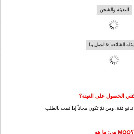
التعبئة والشحن
سئلة الشائعة & اتصل بنا
ني الحصول على العينة؟
س: ما هو MOQ؟