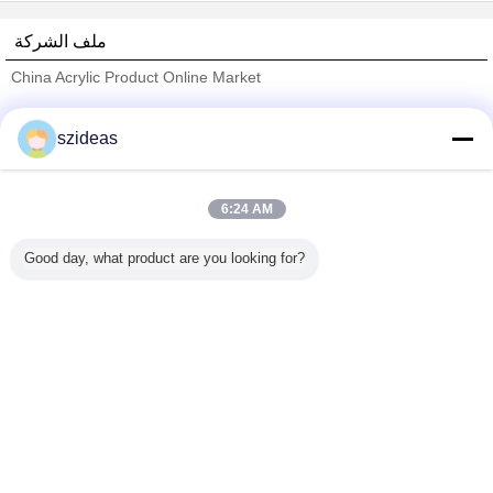
ملف الشركة
China Acrylic Product Online Market
ﺎﻠﺘﺤﻘﻗ ﺎﻠﻣﻭﺭﺩﻮﻧ
szideas
Trust Seal
Verified Suplier
6:24 AM
منزل
Good day, what product are you looking for?
جميع المنتجات
حول نا
اتصل بنا
طلب اقتباس
غير اللغة