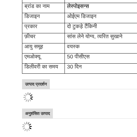
विशिष्टता
नाम
युवा प्यारी लड़कियों के बिकिनी वन 
आइटम नंबर
1806
आकार
एल, एम, एस, एक्सएल