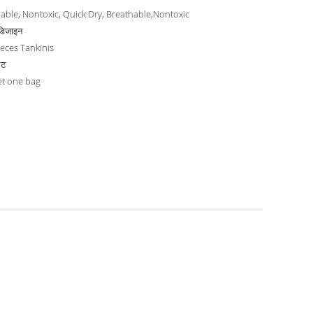
able, Nontoxic, Quick Dry, Breathable,Nontoxic
डिजाइन
eces Tankinis
िट
et one bag