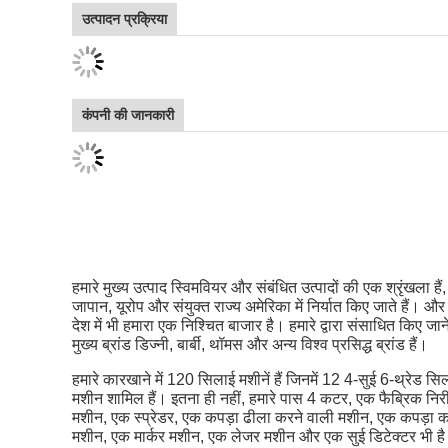
सामग्री
स्पैन्डेक्स / पॉलिएस्टर
ब्रांड का नाम
लेस्पोइसन्स
डिजाइन
ओईएम डिजाइन
प्रकार
दो टुकड़े टैंकिनी
फ़ीचर
सांस लेने योग्य, त्वरित सुखाने
आयु समूह
वयस्क
एमओक्यू
50 पीसीएस
डिलीवरी का समय
30 दिन
उत्पाद प्रदर्शन