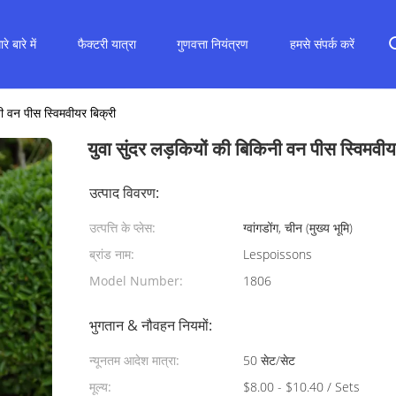
रे बारे में
फैक्टरी यात्रा
गुणवत्ता नियंत्रण
हमसे संपर्क करें
नी वन पीस स्विमवीयर बिक्री
युवा सुंदर लड़कियों की बिकिनी वन पीस स्विमवीय
उत्पाद विवरण:
उत्पत्ति के प्लेस:
ग्वांगडोंग, चीन (मुख्य भूमि)
ब्रांड नाम:
Lespoissons
Model Number:
1806
भुगतान & नौवहन नियमों:
न्यूनतम आदेश मात्रा:
50 सेट/सेट
मूल्य:
$8.00 - $10.40 / Sets