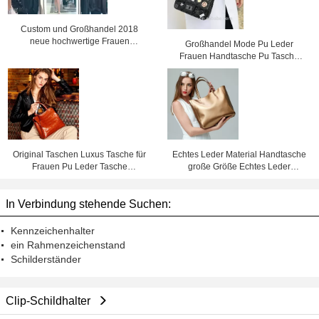
Custom und Großhandel 2018
neue hochwertige Frauen
Großhandel Mode Pu Leder
Kunstfelljacke
Frauen Handtasche Pu Tasche
Kette Tasche, Crossbody
Tasche,Werkpreis Shenzhen Lily
Cheng
Original Taschen Luxus Tasche für
Echtes Leder Material Handtasche
Frauen Pu Leder Tasche
große Größe Echtes Leder
Fabrikpreis Shenzhen lilycheng
Handtasche für Frauen Leder
Tasche Fabrikpreis Shenzhen Lily
In Verbindung stehende Suchen:
Cheng
Kennzeichenhalter
ein Rahmenzeichenstand
Schilderständer
Clip-Schildhalter