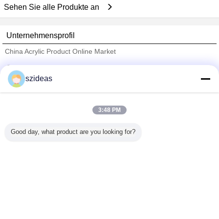
Sehen Sie alle Produkte an
Unternehmensprofil
China Acrylic Product Online Market
Überprüfte Lieferanten
szideas
Trust Seal
Verified Suplier
3:48 PM
Nach Hause
Good day, what product are you looking for?
Alle Produkte
Über uns
Kontakt
Referenzen
Ändern Sie Sprache