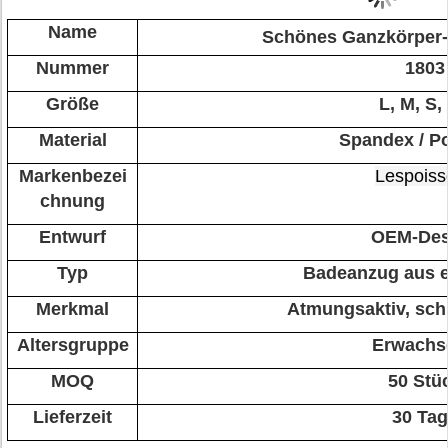
Name
Schönes Ganzkörper
Nummer
1803
Größe
L, M, S,
Material
Spandex / Po
Markenbezei
Lespoiss
chnung
Entwurf
OEM-Des
Typ
Badeanzug aus 
Merkmal
Atmungsaktiv, schn
Altersgruppe
Erwachs
MOQ
50 Stü
Lieferzeit
30 Ta