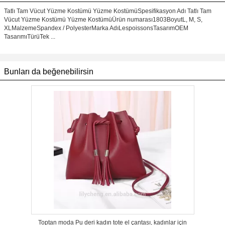
Tatlı Tam Vücut Yüzme Kostümü Yüzme KostümüSpesifikasyon Adı Tatlı Tam
Vücut Yüzme Kostümü Yüzme KostümüÜrün numarası1803BoyutL, M, S,
XLMalzemeSpandex / PolyesterMarka AdıLespoissonsTasarımOEM
TasarımıTürüTek ...
Bunları da beğenebilirsin
Toptan moda Pu deri kadın tote el çantası, kadınlar için