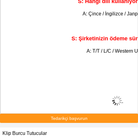
S: Hangi dili kullanıy
A: Çince / İngilizce / Jan
S: Şirketinizin ödeme sür
A: T/T / L/C / Western U
Tedarikçi başvurun
Klip Burcu Tutucular