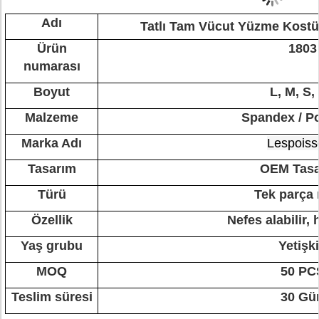
Adı
Tatlı Tam Vücut Yüzme Kos
Ürün
1803
numarası
Boyut
L, M, S,
Malzeme
Spandex / Po
Marka Adı
Lespoiss
Tasarım
OEM Tasa
Türü
Tek parça
Özellik
Nefes alabilir, h
Yaş grubu
Yetişk
MOQ
50 PC
Teslim süresi
30 Gü