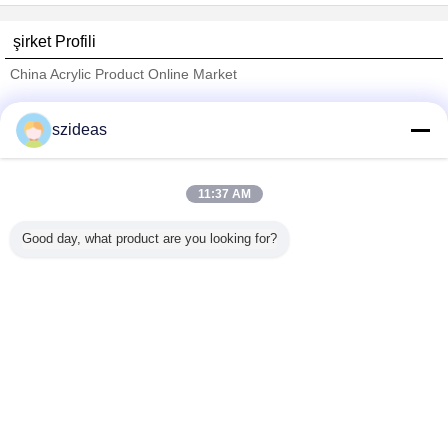
şirket Profili
China Acrylic Product Online Market
Onaylı Tedarikçi
szideas
Trust Seal
Verified Suplier
11:37 AM
Ana sayfa
Good day, what product are you looking for?
Tüm ürünler
Hakkımızda
Bize ulaşın
Teklif isteği
Dil değiştir