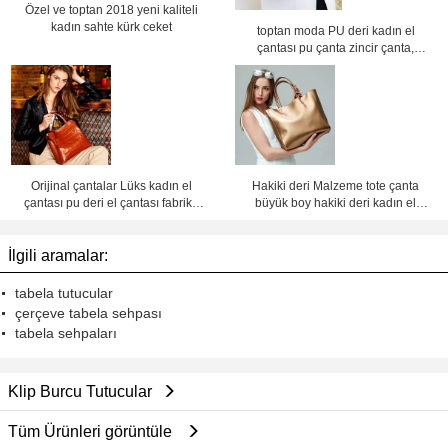
Özel ve toptan 2018 yeni kaliteli
kadın sahte kürk ceket
toptan moda PU deri kadın el
çantası pu çanta zincir çanta,
crossbody çanta,Fabrika fiyatı
Shenzhen Lily Cheng
Orijinal çantalar Lüks kadın el
Hakiki deri Malzeme tote çanta
çantası pu deri el çantası fabrika
büyük boy hakiki deri kadın el
fiyatı Shenzhen lilycheng
çantaları deri çanta fabrika fiyatı
Shenzhen Lily Cheng
İlgili aramalar:
tabela tutucular
çerçeve tabela sehpası
tabela sehpaları
Klip Burcu Tutucular
Tüm Ürünleri görüntüle