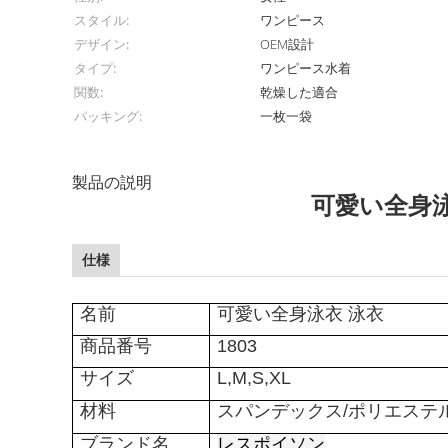
スタイル:
ワンピース
デザイン:
OEM設計
タイプ:
ワンピース水着
関数:
乾燥した適合
パッキング:
一枚一袋
製品の説明
可愛い全身泳
仕様
名前
可愛い全身泳衣 泳衣
商品番号
1803
サイズ
L,M,S,XL
材料
スパンデックス/ポリエステ
ブランド名
レスポイソン