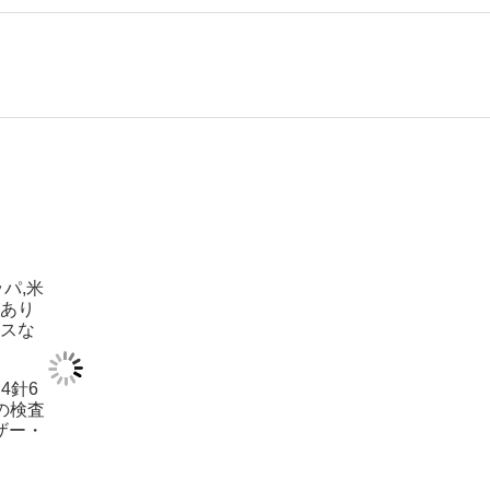
パ,米
があり
マスな
4針6
料の検査
ザー・