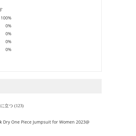
す
100%
0%
0%
0%
0%
に立つ (123)
ick Dry One Piece Jumpsuit for Women 2023@