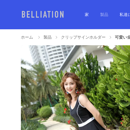
家
製品
私達
ホーム
製品
クリップサインホルダー
可愛い全