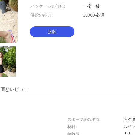
パッケージの詳細:
一枚一袋
供給の能力:
60000枚/月
接触
価とレビュー
スポーツ服の種類:
泳ぐ
材料:
スパン
年齢層:
大人