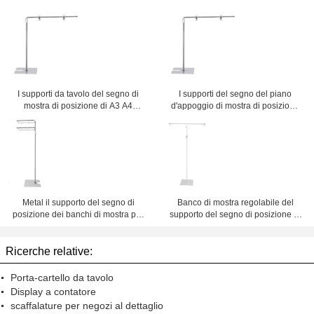
I supporti da tavolo del segno di
I supporti del segno del piano
mostra di posizione di A3 A4
d'appoggio di mostra di posizione
vendono al dettaglio, 300-500mm
di A3 A4 vendono al dettaglio nel
regolano l'altezza
centro commerciale
Metal il supporto del segno di
Banco di mostra regolabile del
posizione dei banchi di mostra per
supporto del segno di posizione di
il manifesto, base dell'insegna
altezza con la pittura bianca della
310x 250
polvere
Ricerche relative:
Porta-cartello da tavolo
Display a contatore
scaffalature per negozi al dettaglio