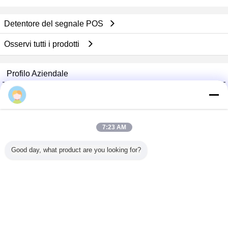
Detentore del segnale POS
Osservi tutti i prodotti
Profilo Aziendale
China Acrylic Product Online Market
Fornitori Verified
Trust Seal
Verified Suplier
7:23 AM
Good day, what product are you looking for?
Casa
Tutti i prodotti
Circa noi
Contattaci