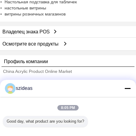
Настольная подставка для табличек
настольные витрины
витрины розничных магазинов
Владелец знака POS
Осмотрите все продукты
Профиль компании
China Acrylic Product Online Market
проверенных поставщиков
szideas
Trust Seal
Verified Suplier
8:05 PM
Главная страница
Good day, what product are you looking for?
Все продукты