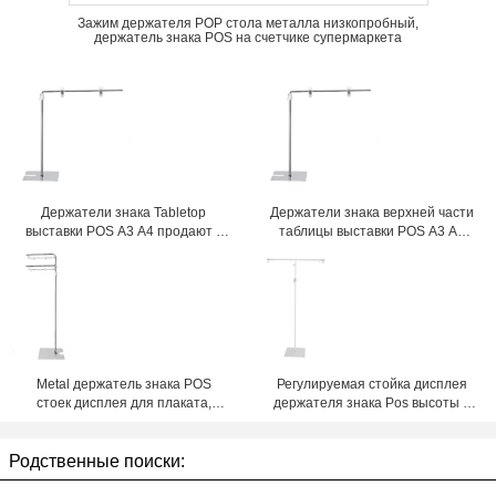
Зажим держателя POP стола металла низкопробный,
держатель знака POS на счетчике супермаркета
Держатели знака Tabletop
Держатели знака верхней части
выставки POS A3 A4 продают в
таблицы выставки POS A3 A4
розницу, 300-500mm регулируют
продают в розницу в торговом
высоту
центре
Metal держатель знака POS
Регулируемая стойка дисплея
стоек дисплея для плаката,
держателя знака Pos высоты с
основания знамени 310x 250
белой картиной порошка
Родственные поиски: