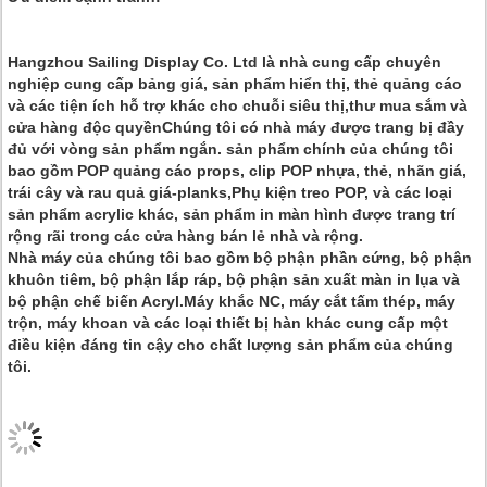
Hangzhou Sailing Display Co. Ltd là nhà cung cấp chuyên
nghiệp cung cấp bảng giá, sản phẩm hiển thị, thẻ quảng cáo
và các tiện ích hỗ trợ khác cho chuỗi siêu thị,thư mua sắm và
cửa hàng độc quyềnChúng tôi có nhà máy được trang bị đầy
đủ với vòng sản phẩm ngắn. sản phẩm chính của chúng tôi
bao gồm POP quảng cáo props, clip POP nhựa, thẻ, nhãn giá,
trái cây và rau quả giá-planks,Phụ kiện treo POP, và các loại
sản phẩm acrylic khác, sản phẩm in màn hình được trang trí
rộng rãi trong các cửa hàng bán lẻ nhà và rộng.
Nhà máy của chúng tôi bao gồm bộ phận phần cứng, bộ phận
khuôn tiêm, bộ phận lắp ráp, bộ phận sản xuất màn in lụa và
bộ phận chế biến Acryl.Máy khắc NC, máy cắt tấm thép, máy
trộn, máy khoan và các loại thiết bị hàn khác cung cấp một
điều kiện đáng tin cậy cho chất lượng sản phẩm của chúng
tôi.