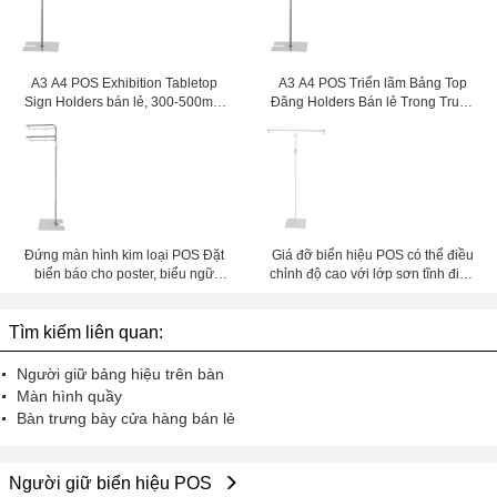
A3 A4 POS Exhibition Tabletop
A3 A4 POS Triển lãm Bảng Top
Sign Holders bán lẻ, 300-500mm
Đăng Holders Bán lẻ Trong Trung
Điều chỉnh chiều cao
tâm mua sắm
Đứng màn hình kim loại POS Đặt
Giá đỡ biển hiệu POS có thể điều
biển báo cho poster, biểu ngữ
chỉnh độ cao với lớp sơn tĩnh điện
310x 250 Base
màu trắng
Tìm kiếm liên quan:
Người giữ bảng hiệu trên bàn
Màn hình quầy
Bàn trưng bày cửa hàng bán lẻ
Người giữ biển hiệu POS