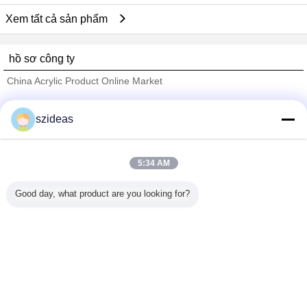
Xem tất cả sản phẩm
hồ sơ công ty
China Acrylic Product Online Market
Nhà cung cấp xác nhận
szideas
Trust Seal
Verified Suplier
5:34 AM
Nhà
Good day, what product are you looking for?
Tất cả sản phẩm
Về chúng tôi
Liên hệ với chúng tôi
Yêu cầu báo giá