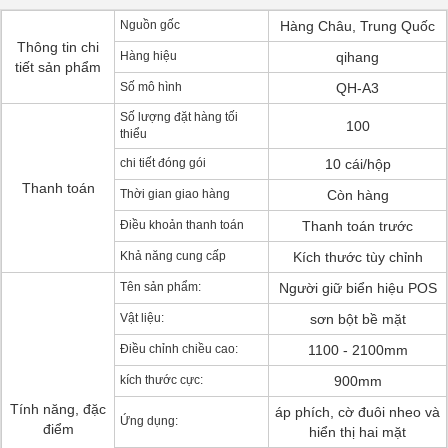
Nguồn gốc
Hàng Châu, Trung Quốc
Thông tin chi
Hàng hiệu
qihang
tiết sản phẩm
Số mô hình
QH-A3
Số lượng đặt hàng tối
100
thiểu
chi tiết đóng gói
10 cái/hộp
Thanh toán
Thời gian giao hàng
Còn hàng
Điều khoản thanh toán
Thanh toán trước
Khả năng cung cấp
Kích thước tùy chỉnh
Tên sản phẩm:
Người giữ biển hiệu POS
Vật liệu:
sơn bột bề mặt
Điều chỉnh chiều cao:
1100 - 2100mm
kích thước cực:
900mm
Tính năng, đặc
áp phích, cờ đuôi nheo và
Ứng dụng:
điểm
hiển thị hai mặt