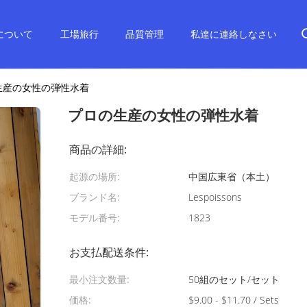
について
工場旅行
品質管理
私達に連絡しなさい
生産の女性の弾性水着
プロの生産の女性の弾性水着
商品の詳細:
起源の場所:
中国広東省（本土）
ブランド名:
Lespoissons
モデル番号:
1823
お支払配送条件:
最小注文数量:
50組のセット/セット
価格:
$9.00 - $11.70 / Sets