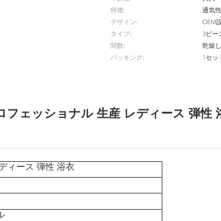
特徴:
通気
デザイン:
OEM
タイプ:
3ピー
関数:
乾燥
パッキング:
1セッ
ロフェッショナル 生産 レディース 弾性 
ディース 弾性 浴衣
ル