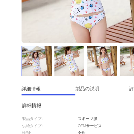
詳細情報
製品の説明
評
詳細情報
製品タイプ:
スポーツ服
供給タイプ:
OEMサービス
性別:
女性