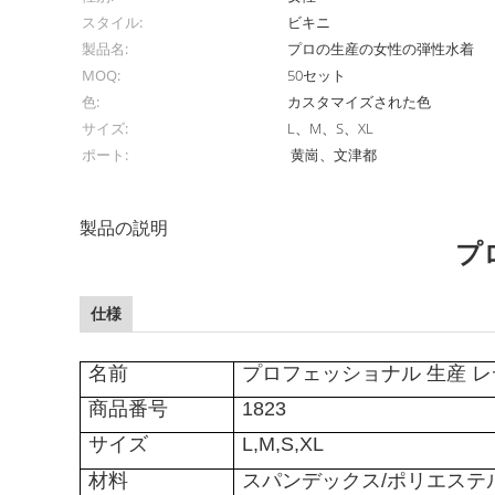
スタイル:
ビキニ
製品名:
プロの生産の女性の弾性水着
MOQ:
50セット
色:
カスタマイズされた色
サイズ:
L、M、S、XL
ポート:
黄崗、文津都
製品の説明
プ
仕様
名前
プロフェッショナル 生産 レ
商品番号
1823
サイズ
L,M,S,XL
材料
スパンデックス/ポリエステ