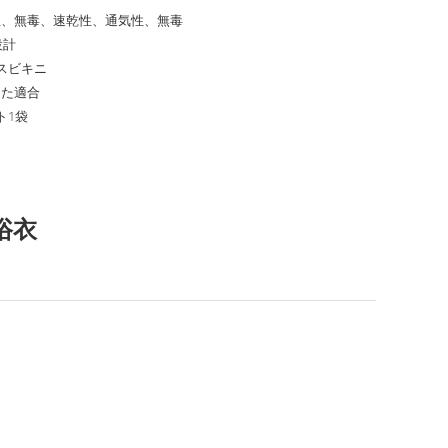
性、無毒、速乾性、通気性、無毒
設計
スビキニ
した適合
ト1袋
浴衣