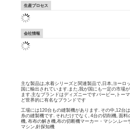
生産プロセス
会社情報
主な製品は,水着シリーズと関連製品で,日本,ヨーロッ
国に輸出されています.また,我が国にも一定の市場
ます.主なブランドはディズニーですバービー,トー
ど世界的に有名なブランドです
工場には120台もの縫製機があります. その中,12台は
糸の縫製機です. それだけでなく, 4台の切削機, 面
機, 布布の解き機,布の切断機マーカー・マシン,レー
マシン,針探知機