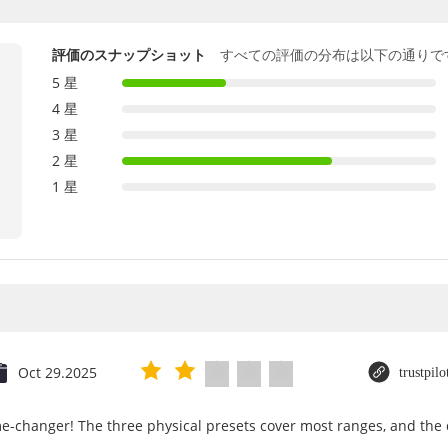
評価のスナップショット
すべての評価の分布は以下の通りで
5 星
4 星
3 星
2 星
1 星
Oct 29.2025
trustpil
e-changer! The three physical presets cover most ranges, and the d