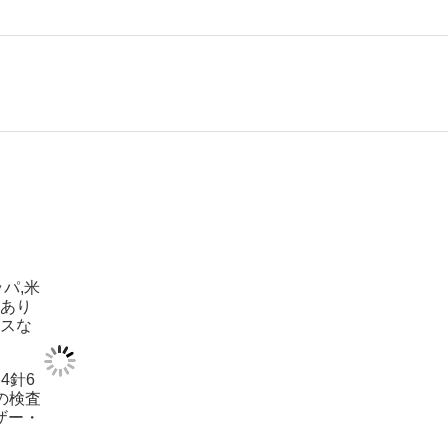
パ,米
があり
マスな
4針6
料の検査
ザー・