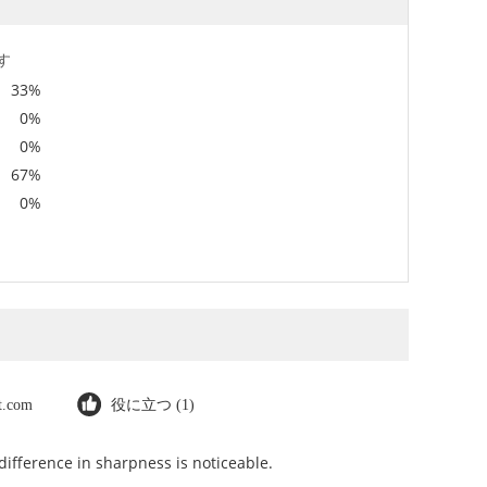
す
33%
0%
0%
67%
0%
ot.com
役に立つ (1)
ifference in sharpness is noticeable.