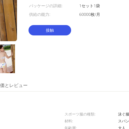
パッケージの詳細:
1セット1袋
供給の能力:
60000枚/月
接触
価とレビュー
スポーツ服の種類:
泳ぐ
材料:
スパン
年齢層:
大人