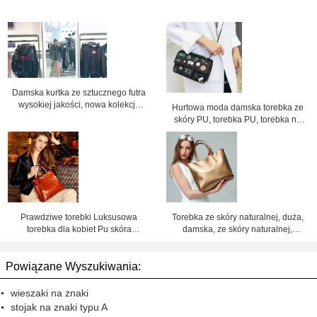
Damska kurtka ze sztucznego futra
wysokiej jakości, nowa kolekcja
Hurtowa moda damska torebka ze
2018, na zamówienie i w
skóry PU, torebka PU, torebka na
sprzedaży hurtowej
łańcuszku, torebka na ramię, cena
fabryczna Shenzhen Lily Cheng
Prawdziwe torebki Luksusowa
Torebka ze skóry naturalnej, duża,
torebka dla kobiet Pu skóra
damska, ze skóry naturalnej,
torebka fabryczna cena Shenzhen
torebki damskie ze skóry, torba
lilycheng
skórzana, cena fabryczna
Powiązane Wyszukiwania:
Shenzhen Lily Cheng
wieszaki na znaki
stojak na znaki typu A