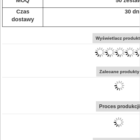
MOQ
50 zest
Czas
30 dn
dostawy
Wyświetlacz produk
Zalecane produkty
Proces produkcji