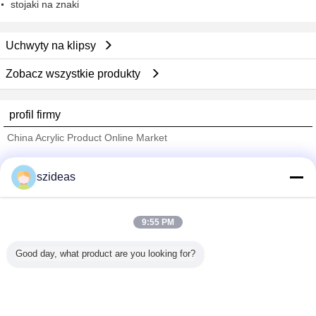
stojaki na znaki
Uchwyty na klipsy
Zobacz wszystkie produkty
profil firmy
China Acrylic Product Online Market
sprawdzonych dostawców
szideas
Trust Seal
Verified Suplier
9:55 PM
Dom
Good day, what product are you looking for?
Wszystkie produkty
O nas
Skontaktuj się z nami