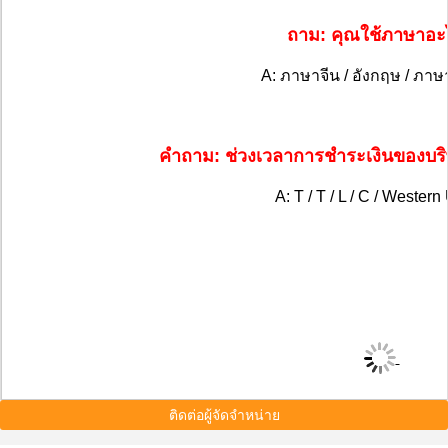
ถาม: คุณใช้ภาษาอะ
A: ภาษาจีน / อังกฤษ / ภา
คําถาม: ช่วงเวลาการชําระเงินของบร
A: T / T / L / C / Wester
ติดต่อผู้จัดจำหน่าย