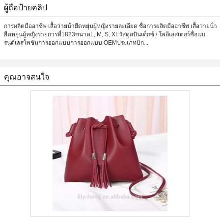
ผู้ถือป้ายคลิป
การผลิตมืออาชีพ เสื้อว่ายน้ํายืดหยุ่นผู้หญิงรายละเอียด ชื่อการผลิตมืออาชีพ เสื้อว่ายน้ํา
ยืดหยุ่นผู้หญิงรายการที่1823ขนาดL, M, S, XLวัสดุสปันเด็กซ์ / โพลีเอสเตอร์ชื่อแบ
รนด์เลสโพชันการออกแบบการออกแบบ OEMประเภทบิก...
คุณอาจสนใจ