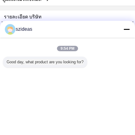
รายละเอียด บริษัท
China Acrylic Product Online Market
szideas
ซัพพลายเออร์ที่ได้รับการยืนยัน
Trust Seal
Verified Suplier
9:54 PM
Good day, what product are you looking for?
บ้าน
ผลิตภัณฑ์ทั้งหมด
เกี่ยวกับเรา
ติดต่อเรา
ขอใบเสนอราคา
เปลี่ยนภาษา