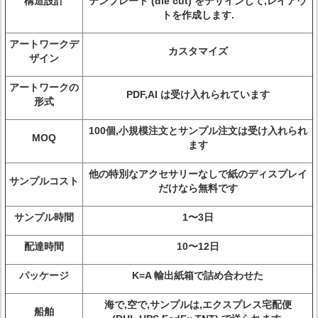
構造設計
テンプレート (die cut) をデザインして,レイアウ
トを作成します.
アートワークデ
カスタマイズ
ザイン
アートワークの
PDF,AI は受け入れられています
形式
100個,小規模注文とサンプル注文は受け入れられ
MOQ
ます
他の特別なアクセサリーなしで紙のディスプレイ
サンプルコスト
だけなら無料です
サンプル時間
1〜3日
配達時間
10〜12日
パッケージ
K=A 輸出紙箱で詰め合わせた
海で,空で,サンプルは,エクスプレス宅配便
船舶