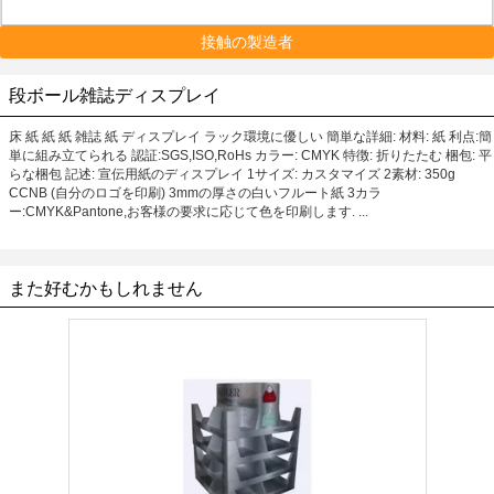
接触の製造者
段ボール雑誌ディスプレイ
床 紙 紙 紙 雑誌 紙 ディスプレイ ラック環境に優しい 簡単な詳細: 材料: 紙 利点:簡
単に組み立てられる 認証:SGS,ISO,RoHs カラー: CMYK 特徴: 折りたたむ 梱包: 平
らな梱包 記述: 宣伝用紙のディスプレイ 1サイズ: カスタマイズ 2素材: 350g
CCNB (自分のロゴを印刷) 3mmの厚さの白いフルート紙 3カラ
ー:CMYK&Pantone,お客様の要求に応じて色を印刷します. ...
また好むかもしれません