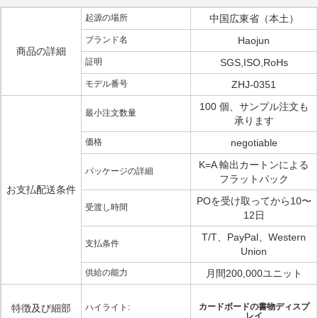
起源の場所
中国広東省（本土）
ブランド名
Haojun
商品の詳細
証明
SGS,ISO,RoHs
モデル番号
ZHJ-0351
100 個、サンプル注文も
最小注文数量
承ります
価格
negotiable
K=A 輸出カートンによる
パッケージの詳細
フラットパック
お支払配送条件
POを受け取ってから10〜
受渡し時間
12日
T/T、PayPal、Western
支払条件
Union
供給の能力
月間200,000ユニット
カードボードの書物ディスプ
特徴及び細部
ハイライト:
レイ