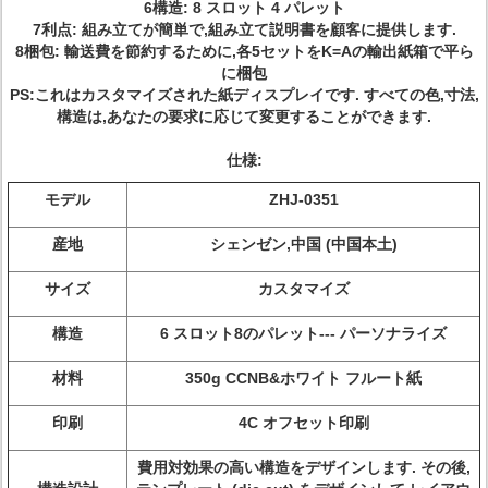
6構造: 8 スロット 4 パレット
7利点: 組み立てが簡単で,組み立て説明書を顧客に提供します.
8梱包: 輸送費を節約するために,各5セットをK=Aの輸出紙箱で平ら
に梱包
PS:これはカスタマイズされた紙ディスプレイです. すべての色,寸法,
構造は,あなたの要求に応じて変更することができます.
仕様
:
モデル
ZHJ-0351
産地
シェンゼン,中国 (中国本土)
サイズ
カスタマイズ
構造
6 スロット8のパレット--- パーソナライズ
材料
350g CCNB&ホワイト フルート紙
印刷
4C オフセット印刷
費用対効果の高い構造をデザインします. その後,