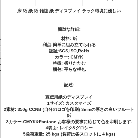
床 紙 紙 紙 雑誌 紙 ディスプレイ ラック
環境に優しい
簡単な詳細:
材料: 紙
利点:
簡単に組み立てられる
認証:SGS,ISO,RoHs
カラー: CMYK
特徴: 折りたたむ
梱包: 平らな梱包
記述:
宣伝用紙のディスプレイ
1サイズ: カスタマイズ
2素材: 350g CCNB (自分のロゴを印刷) 3mmの厚さの白いフルート
紙
3カラー:CMYK&Pantone,お客様の要求に応じて色を印刷します.
4表面: レイク&グロシー
5負荷重量: 25 kgs (負荷は各スロットに 4 kgs)