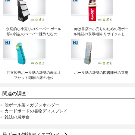
永続的な小売りのペーパー ボール
赤は書店の小売りのための段ボー
紙の雑誌のペーパー陳列だなの環
ル雑誌の表示/棚をリサイクルしま
境友好的に床を張って下さい
した
注文広告ボール紙の雑誌の表示オ
ボール紙の雑誌の図書陳列の立場
フセット印刷の床の地位
関連の調査:
段ボール製マガジンホルダー
カードボードの書物ディスプレイ
雑誌の展示台
段ボール雑誌ディスプレイ