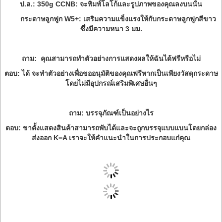
ป.ล.: 350g CCNB: จะพิมพ์โลโก้และรูปภาพของคุณลงบนนั้น
กระดาษลูกฟูก W5+: เสริมความแข็งแรงให้กับกระดาษลูกฟูกสีขาว
ซึ่งมีความหนา 3 มม.
ถาม: คุณสามารถทำตัวอย่างการแสดงผลให้ฉันได้ฟรีหรือไม่
ตอบ: ได้ จะทำตัวอย่างเพื่อขออนุมัติของคุณฟรีหากเป็นเพียงวัสดุกระดาษ
โดยไม่มีอุปกรณ์เสริมพิเศษอื่นๆ
ถาม: บรรจุภัณฑ์เป็นอย่างไร
ตอบ: ขาตั้งแสดงสินค้าสามารถพับได้และจะถูกบรรจุแบบแบนโดยกล่อง
ส่งออก K=A เราจะให้คำแนะนำในการประกอบแก่คุณ