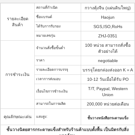
สถานที่กำเนิด
กวางตุ้งจีน (แผ่นดินใหญ่)
ชื่อแบรนด์
Haojun
รายละเอียด
สินค้า
ได้รับการรับรอง
SGS,ISO,RoHs
หมายเลขรุ่น
ZHJ-0351
100 หน่วย สามารถสั่งซื้อ
จำนวนสั่งซื้อขั้นต่ำ
ตัวอย่างได้
ราคา
negotiable
รายละเอียดการบรรจุ
บรรจุโดยกล่องส่งออก K = A
การชำระเงิน
เวลาการส่งมอบ
10-12 วันเมื่อได้รับ PO
T/T, Paypal, Western
เงื่อนไขการชำระเงิน
Union
สามารถในการผลิต
200,000 หน่วยต่อเดือน
คุณลักษณะเด่น
แสงสูง:
ชั้นวางหนังสือกระดาษแข็ง
ชั้นวางนิตยสารกระดาษแข็งสำหรับร้านค้าแบบตั้งพื้น
เป็นมิตรกับสิ่ง