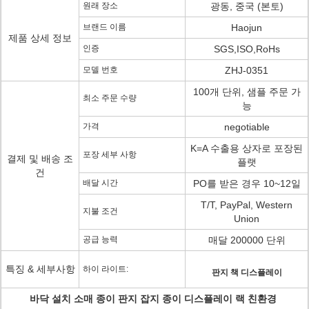
원래 장소
광동, 중국 (본토)
브랜드 이름
Haojun
제품 상세 정보
인증
SGS,ISO,RoHs
모델 번호
ZHJ-0351
100개 단위, 샘플 주문 가
최소 주문 수량
능
가격
negotiable
K=A 수출용 상자로 포장된
포장 세부 사항
결제 및 배송 조
플랫
건
배달 시간
PO를 받은 경우 10~12일
T/T, PayPal, Western
지불 조건
Union
공급 능력
매달 200000 단위
특징 & 세부사항
하이 라이트:
판지 책 디스플레이
바닥 설치 소매 종이 판지 잡지 종이 디스플레이 랙
친환경