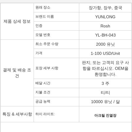
원래 장소
장가항, 장쑤, 중국
브랜드 이름
YUNLONG
제품 상세 정보
인증
Rosh
모델 번호
YL-BH-043
최소 주문 수량
2000 유닛
가격
1-100 USD/Unit
판지; 또는 고객의 요구 사
포장 세부 사항
항을 따르십시오. OEM을
결제 및 배송 조
환영합니다.
건
배달 시간
3 주
지불 조건
티/티
공급 능력
10000 유닛 / 달
특징 & 세부사항
하이 라이트:
아크릴 진열장