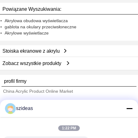
Powiązane Wyszukiwania:
Akrylowa obudowa wyświetlacza
gablota na okulary przeciwsłoneczne
Akrylowe wyświetlacze
Stoiska ekranowe z akrylu
Zobacz wszystkie produkty
profil firmy
China Acrylic Product Online Market
sprawdzonych dostawców
szideas
Trust Seal
Verified Suplier
1:22 PM
Dom