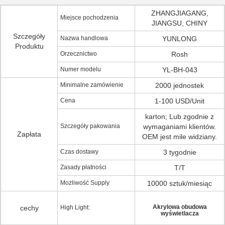
ZHANGJIAGANG,
Miejsce pochodzenia
JIANGSU, CHINY
Szczegóły
Nazwa handlowa
YUNLONG
Produktu
Orzecznictwo
Rosh
Numer modelu
YL-BH-043
Minimalne zamówienie
2000 jednostek
Cena
1-100 USD/Unit
karton; Lub zgodnie z
Szczegóły pakowania
wymaganiami klientów.
Zapłata
OEM jest mile widziany.
Czas dostawy
3 tygodnie
Zasady płatności
T/T
Możliwość Supply
10000 sztuk/miesiąc
Akrylowa obudowa
cechy
High Light:
wyświetlacza