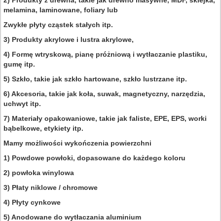
2) Produkty z drewna, takie jak drewno masywne, MDF, sklejka,
melamina, laminowane, foliary lub
Zwykłe płyty cząstek stałych itp.
3) Produkty akrylowe i lustra akrylowe,
4) Formę wtryskową, pianę próżniową i wytłaczanie plastiku,
gumę itp.
5) Szkło, takie jak szkło hartowane, szkło lustrzane itp.
6) Akcesoria, takie jak koła, suwak, magnetyczny, narzędzia,
uchwyt itp.
7) Materiały opakowaniowe, takie jak faliste, EPE, EPS, worki
bąbelkowe, etykiety itp.
Mamy możliwości wykończenia powierzchni
1) Powdowe powłoki, dopasowane do każdego koloru
2) powłoka winylowa
3) Płaty niklowe / chromowe
4) Płyty cynkowe
5) Anodowane do wytłaczania aluminium