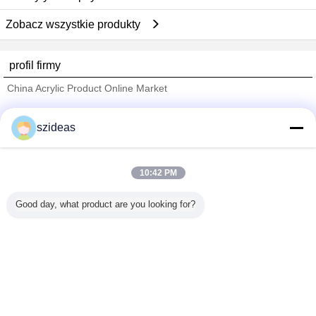
Zobacz wszystkie produkty
profil firmy
China Acrylic Product Online Market
sprawdzonych dostawców
szideas
Trust Seal
Verified Suplier
10:42 PM
Dom
Good day, what product are you looking for?
Wszystkie produkty
O nas
Skontaktuj się z nami
Poprosić o wycenę