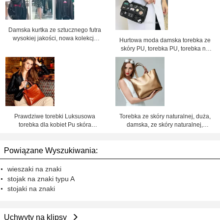
Damska kurtka ze sztucznego futra
wysokiej jakości, nowa kolekcja
Hurtowa moda damska torebka ze
2018, na zamówienie i w
skóry PU, torebka PU, torebka na
sprzedaży hurtowej
łańcuszku, torebka na ramię, cena
fabryczna Shenzhen Lily Cheng
Prawdziwe torebki Luksusowa
Torebka ze skóry naturalnej, duża,
torebka dla kobiet Pu skóra
damska, ze skóry naturalnej,
torebka fabryczna cena Shenzhen
torebki damskie ze skóry, torba
lilycheng
skórzana, cena fabryczna
Powiązane Wyszukiwania:
Shenzhen Lily Cheng
wieszaki na znaki
stojak na znaki typu A
stojaki na znaki
Uchwyty na klipsy