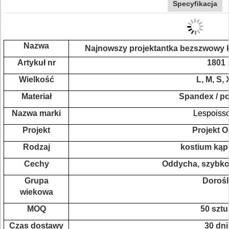
Specyfikacja
Nazwa
Najnowszy projektantka bezszwowy k
Artykuł nr
1801
Wielkość
L, M, S,
Materiał
Spandex / po
Nazwa marki
Lespoiss
Projekt
Projekt 
Rodzaj
kostium kąp
Cechy
Oddycha, szybko
Grupa
Dorośl
wiekowa
MOQ
50 sztu
Czas dostawy
30 dni