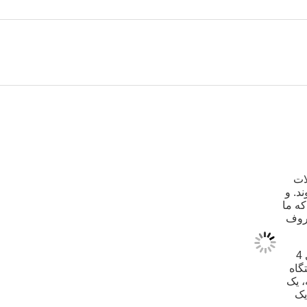
ات
د. و
که ما
عروف
کارخانه ما دارای 120 چرخ خیاطی از جمله 12 چرخ خیاطی 4
رش، یک دستگاه
، یک
یک