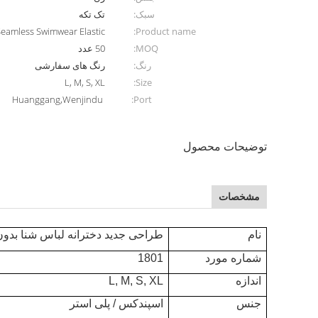
سبک:
تک تکه
 Seamless Swimwear Elastic
Product name:
MOQ:
50 عدد
رنگ:
رنگ های سفارشی
L, M, S, XL
Size:
Huanggang,Wenjindu
Port:
توضیحات محصول
مشخصات
نام
طراحی جدید دخترانه لباس شنا بدون
شماره مورد
1801
اندازه
L, M, S, XL
جنس
اسپندکس / پلی استر