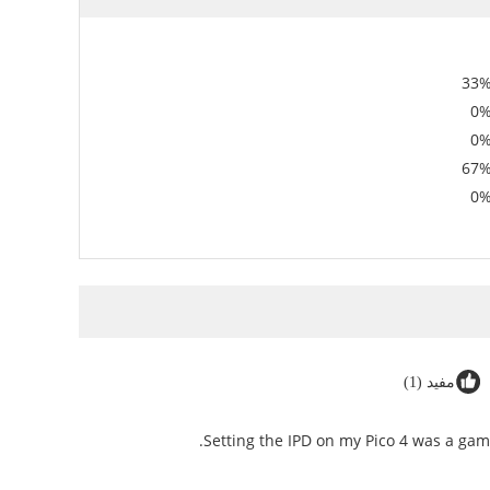
33
0
0
67
0
مفید (1)