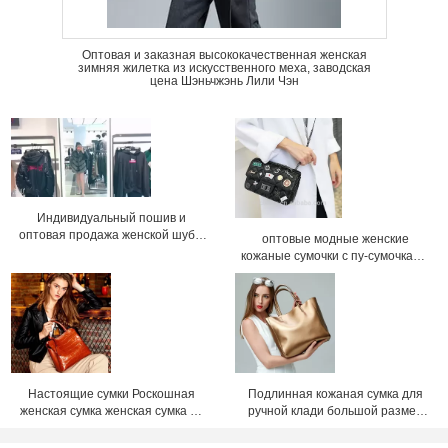
Оптовая и заказная высококачественная женская
зимняя жилетка из искусственного меха, заводская
цена Шэньчжэнь Лили Чэн
Индивидуальный пошив и
оптовая продажа женской шубы
оптовые модные женские
из искусственного меха высокого
кожаные сумочки с пу-сумочками,
качества, новинка 2018 года
цепные сумки, сумки с кроссбоди,
заводская цена Shenzhen Lily
Cheng
Настоящие сумки Роскошная
Подлинная кожаная сумка для
женская сумка женская сумка из
ручной клади большой размер
искусственной кожи по заводской
подлинные кожаные сумочки для
цене Шэньчжэнь lilycheng
женщин кожаная сумка