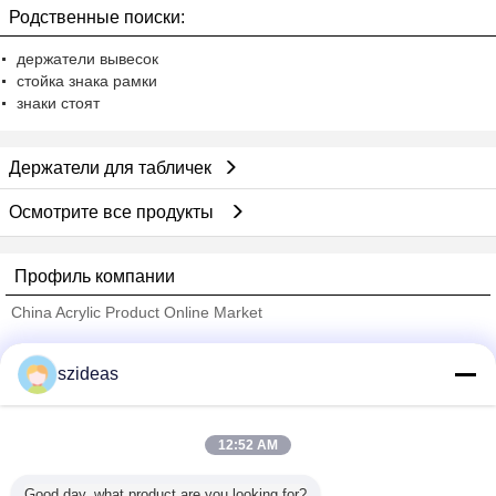
Родственные поиски:
заводская цена шэньчжэнь Лили
Ченг
держатели вывесок
стойка знака рамки
знаки стоят
Держатели для табличек
Осмотрите все продукты
Профиль компании
China Acrylic Product Online Market
проверенных поставщиков
szideas
Trust Seal
Verified Suplier
12:52 AM
Главная страница
Good day, what product are you looking for?