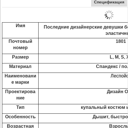
Спецификация
Имя
Последние дизайнерские девушки 
эластичн
Почтовый
1801
номер
Размер
L, M, S,
Материал
Спандекс / п
Наименовани
Леспой
е марки
Проектирова
Дизайн 
ние
Тип
купальный костюм и
Особенность
Дышит, быстро
Возрастная
Взросл