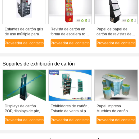
Estantes de cartón gris
Revista de cartón en
Papel de papel de
de uso múltiple para
forma de escalera roja
cartón de revistas de
almacenamiento,
con 4 niveles para
papel de exhibición
Proveedor del contacto
Proveedor del contacto
Proveedor del contacto
laminado brillante
libros infantiles
del piso de pie de
venta al por menor
Soportes de exhibición de cartón
Displays de cartón
Exhibidores de cartón,
Papel Impreso
POP, displays de pie,
Estante de venta al por
Muebles de cartón
displays de cartón
menor de alimentos
Stand de exhibición
Proveedor del contacto
Proveedor del contacto
Proveedor del contacto
ondulado con gancho
Heinz, Exhibición
para la promoción de
de plástico para colgar
promocional de
la mesa con
ligeros, de uso pesado
supermercado
laminación brillante