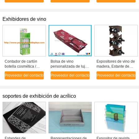
marcos de PC A3 A4
A5
Exhibidores de vino
Contador de cartón
Bolsa de vino
Expositores de vino de
botella cosmética /
personalizada de lujo
madera, Estante de
botella de vino Stand
con cartón marfil /
vino montado en la
Proveedor del contacto
Proveedor del contacto
Proveedor del contacto
de exhibición,
cartulina con asas
pared para la cocina
laminado brillante
soportes de exhibición de acrílico
Estandes de
Representaciones de
Expositor de revista