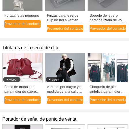
Portatarjetas pequeño
Pinzas para letreros
Soporte de letrero
Clip de riel a ventana
personalizado de PVC
Proveedor del contacto
Soporte de letrero de
rígido y flexible,
Proveedor del contacto
Proveedor del contacto
PVC flexible
bisagras con base
adhesiva
Titulares de la señal de clip
Bolso de mano tote
venta al por mayor y a
Chaqueta de piel
para mujer de cuero
medida de alta calidad
sintética para mujer de
Pu de moda al por
de las mujeres de
alta calidad, nueva y al
Proveedor del contacto
Proveedor del contacto
Proveedor del contacto
mayor, bolsos
invierno chaleco de
por mayor de 2018
cruzados de hombro
piel artificial, precio de
para mujer
fábrica Shenzhen Lily
Cheng
Portador de señal de punto de venta