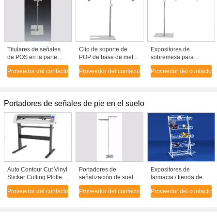
Titulares de señales
Clip de soporte de
Expositores de
de POS en la parte
POP de base de metal
sobremesa para
superior de la mesa
en el mostrador del
exhibición A3 A4 POS,
Proveedor del contacto
Proveedor del contacto
Proveedor del contacto
supermercado
Altura ajustable 300-
500mm
Portadores de señales de pie en el suelo
Auto Contour Cut Vinyl
Portadores de
Expositores de
Sticker Cutting Plotter
señalización de suelo
farmacia / tienda de
63cm de ancho con
POP
artesanía con cestas
Proveedor del contacto
Proveedor del contacto
Proveedor del contacto
soporte para el piso
ajustables
Software Flexisign