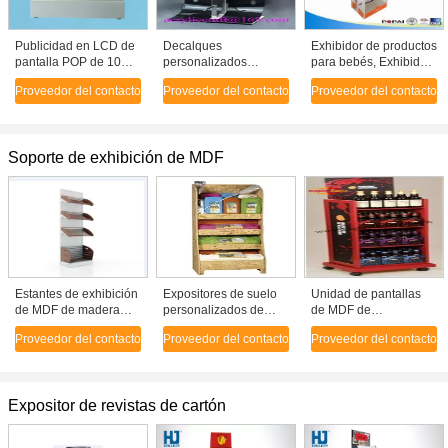
Publicidad en LCD de
Decalques
Exhibidor de productos
pantalla POP de 10
personalizados
para bebés, Exhibidor
pulgadas para mostrar
Acrílico Pop Display
de material acrílico
Proveedor del contacto
Proveedor del contacto
Proveedor del contacto
productos pequeños
Gafas Estante,
transparente para
Plexiglás Gafas de sol
venta al por menor en
Display Stand
tiendas
Soporte de exhibición de MDF
Estantes de exhibición
Expositores de suelo
Unidad de pantallas
de MDF de madera
personalizados de
de MDF de
personalizados /
MDF reciclado para
supermercado
Proveedor del contacto
Proveedor del contacto
Proveedor del contacto
Estante de exhibición
tienda, Expositores
de ajuste para
POP para cosméticos
exhibición de
alimentos
Expositor de revistas de cartón