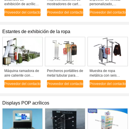
exhibición de acrílico
mostradores de cartón
personalizado,
transparente de lujo /
de acrílico para el
Soportes de exhibición
Proveedor del contacto
Proveedor del contacto
Proveedor del contacto
Tarjetas de invitación
comercio minorista
de acrílico
de boda únicas
transparente para
oficina
Estantes de exhibición de la ropa
Máquina ramadora de
Percheros portátiles de
Muestra de ropa
aire caliente con
metal tubular para
metálica con seis
sistema de gas,
ropa con cuatro brazos
brazos con chapa de
Proveedor del contacto
Proveedor del contacto
Proveedor del contacto
cámaras de 8
chorme para tiendas
secciones
minoristas
Displays POP acrílicos