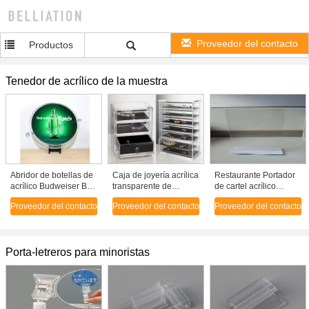
Proveedor del contacto
Productos
Tenedor de acrílico de la muestra
Abridor de botellas de
Caja de joyería acrílica
Restaurante Portador
acrílico Budweiser Bar
transparente de
de cartel acrílico
Top con pantalla de
entrega rápida con el
transparente Menú
Proveedor del contacto
Proveedor del contacto
Proveedor del contacto
iluminación
logotipo del cliente
Stand Portadores de
personalizada
etiquetas de plexiglás
Porta-letreros para minoristas