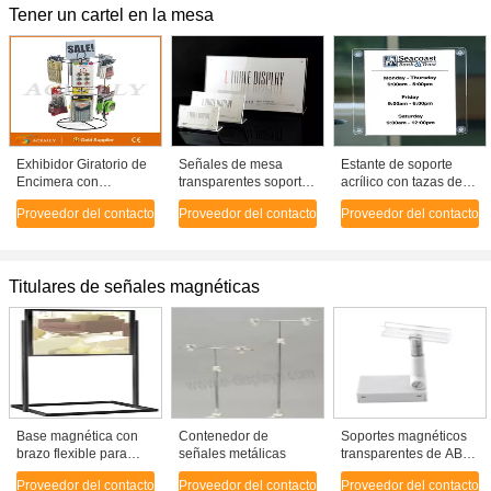
Tener un cartel en la mesa
Exhibidor Giratorio de
Señales de mesa
Estante de soporte
Encimera con
transparentes soporte
acrílico con tazas de
Portacarteles
acrílico soportes de
succión / soportes de
Proveedor del contacto
Proveedor del contacto
Proveedor del contacto
plexiglás, ecológicos
señalización de mesa
acrílicos
Titulares de señales magnéticas
Base magnética con
Contenedor de
Soportes magnéticos
brazo flexible para
señales metálicas
transparentes de ABS
sujetar letreros de
para letreros
Proveedor del contacto
Proveedor del contacto
Proveedor del contacto
metal
71x38x16mm para