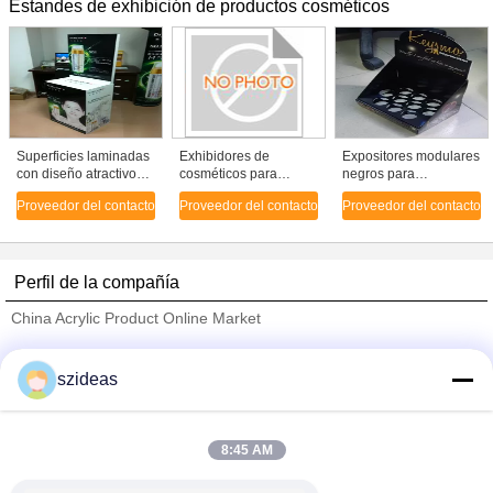
Estandes de exhibición de productos cosméticos
Superficies laminadas
Exhibidores de
Expositores modulares
con diseño atractivo
cosméticos para
negros para
Estantes de exhibición
damas ISO9001 para
cosméticos con
Proveedor del contacto
Proveedor del contacto
Proveedor del contacto
cosmética Vitrinas de
champú líquido capilar
impresión offset 4C
mesa
para los productos
para productos de
exhibidos
cuidado de la piel
Perfil de la compañía
China Acrylic Product Online Market
proveedores calificados
szideas
Trust Seal
Verified Suplier
8:45 AM
Inicio