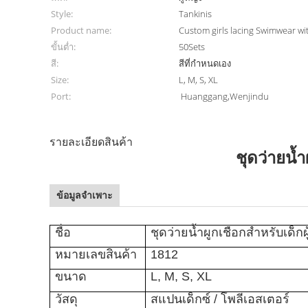
Style:
Tankinis
Product name:
Custom girls lacing Swimwear wit
ขั้นต่ำ:
50Sets
สี:
สีที่กำหนดเอง
Size:
L, M, S, XL
Port:
Huanggang,Wenjindu
รายละเอียดสินค้า
ชุดว่ายน้ำ
ข้อมูลจำเพาะ
ชื่อ
ชุดว่ายน้ำผูกเชือกสำหรับเด็ก
หมายเลขสินค้า
1812
ขนาด
L, M, S, XL
วัสดุ
สแปนเด็กซ์ / โพลีเอสเตอร์