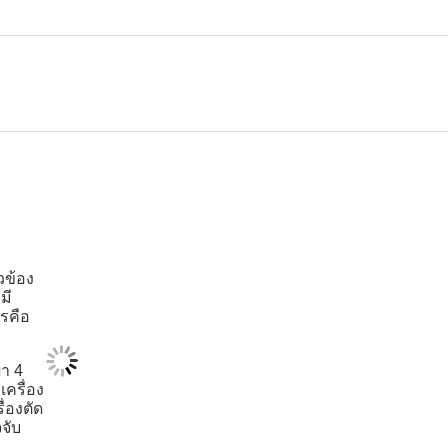
วข้อง
มี
รคือ
้า 4
 เครื่อง
ื่องตัด
จจับ