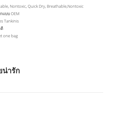
able, Nontoxic, Quick Dry, Breathable,Nontoxic
อกแบบ OEM
es Tankinis
ดี
et one bag
ยน่ารัก