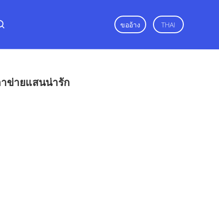
ขออ้าง
THAI
ตาข่ายแสนน่ารัก