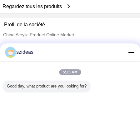
Regardez tous les produits
Profil de la société
China Acrylic Product Online Market
Fournisseurs vérifié
szideas
Trust Seal
Verified Suplier
5:25 AM
Accueil
Good day, what product are you looking for?
Tous les produits
Au sujet de nous
Contactez-nous
Demande de soumission