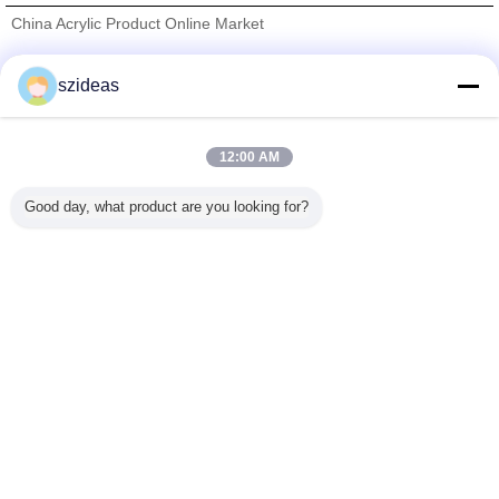
China Acrylic Product Online Market
Pemasok diverifikasi
szideas
Trust Seal
Verified Suplier
12:00 AM
Rumah
Good day, what product are you looking for?
Semua produk
Tentang kita
Hubungi kami
Quote request suatu
Mengubah bahasa