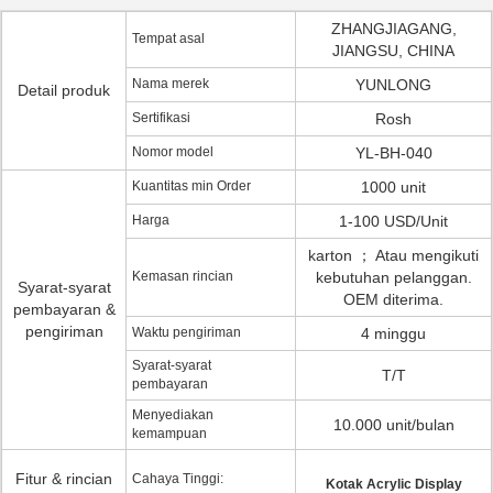
ZHANGJIAGANG,
Tempat asal
JIANGSU, CHINA
Nama merek
YUNLONG
Detail produk
Sertifikasi
Rosh
Nomor model
YL-BH-040
Kuantitas min Order
1000 unit
Harga
1-100 USD/Unit
karton ； Atau mengikuti
Kemasan rincian
kebutuhan pelanggan.
Syarat-syarat
OEM diterima.
pembayaran &
pengiriman
Waktu pengiriman
4 minggu
Syarat-syarat
T/T
pembayaran
Menyediakan
10.000 unit/bulan
kemampuan
Fitur & rincian
Cahaya Tinggi:
Kotak Acrylic Display