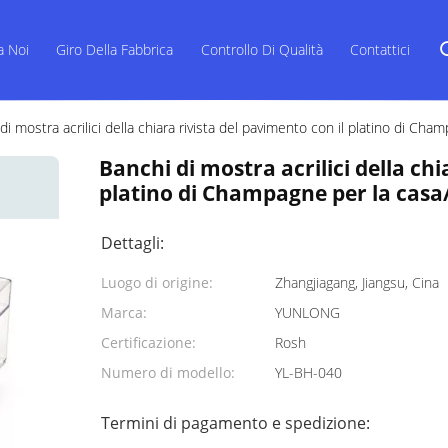
a Noi
Giro Della Fabbrica
Controllo Di Qualità
Contattici
di mostra acrilici della chiara rivista del pavimento con il platino di Cham
Banchi di mostra acrilici della chi
platino di Champagne per la casa/
Dettagli:
Luogo di origine:
Zhangjiagang, Jiangsu, Cina
Marca:
YUNLONG
Certificazione:
Rosh
Numero di modello:
YL-BH-040
Termini di pagamento e spedizione: