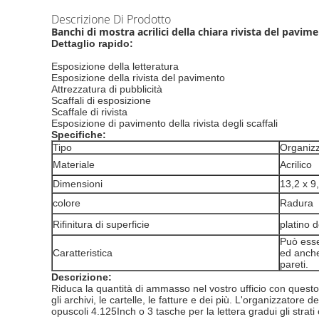
Descrizione Di Prodotto
Banchi di mostra acrilici della chiara rivista del pavim
Dettaglio rapido:
Esposizione della letteratura
Esposizione della rivista del pavimento
Attrezzatura di pubblicità
Scaffali di esposizione
Scaffale di rivista
Esposizione di pavimento della rivista degli scaffali
Specifiche:
Tipo
Organizz
Materiale
Acrilico
Dimensioni
13,2 x 9,
colore
Radura
Rifinitura di superficie
platino 
Può esser
Caratteristica
ed anche
pareti.
Descrizione:
Riduca la quantità di ammasso nel vostro ufficio con questo 
gli archivi, le cartelle, le fatture e dei più. L'organizzato
opuscoli 4.125Inch o 3 tasche per la lettera gradui gli strati