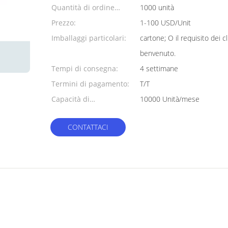
Quantità di ordine
1000 unità
minimo:
Prezzo:
1-100 USD/Unit
Imballaggi particolari:
cartone; O il requisito dei 
benvenuto.
Tempi di consegna:
4 settimane
Termini di pagamento:
T/T
Capacità di
10000 Unità/mese
alimentazione:
CONTATTACI