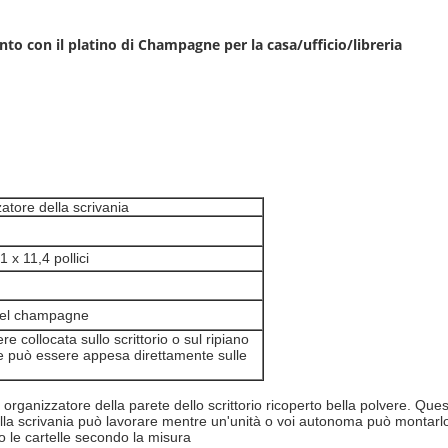
ento con il platino di Champagne per la casa/ufficio/libreria
atore della scrivania
1 x 11,4 pollici
del champagne
e collocata sullo scrittorio o sul ripiano
 può essere appesa direttamente sulle
organizzatore della parete dello scrittorio ricoperto bella polvere. Que
re della scrivania può lavorare mentre un'unità o voi autonoma può montar
 o le cartelle secondo la misura