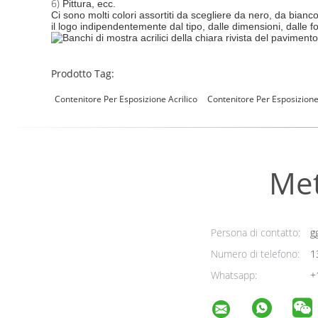
6)
Pittura, ecc.
Ci sono molti colori assortiti da scegliere da nero, da bianc
il logo indipendentemente dal tipo, dalle dimensioni, dalle 
Prodotto Tag:
Contenitore Per Esposizione Acrilico
Contenitore Per Esposizion
Met
Persona di contatto:
g
Numero di telefono:
1
Whatsapp:
+