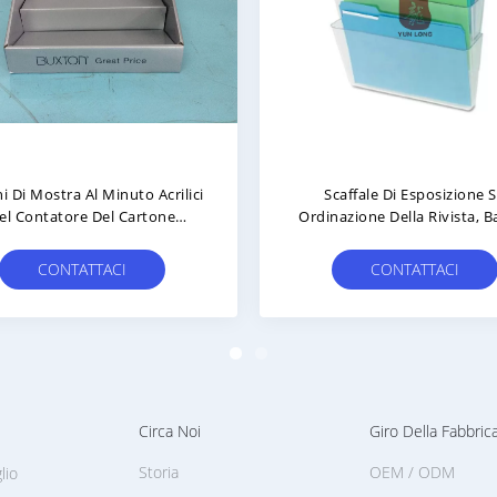
osizioni Dell'assistente Del
Banchi Di Mostra Acrilici
rtone Dei Calzini/banchi Di
Ordinazione Della Cucina E 
tra Riciclabili Del Negozio
Casa Per Stoccaggio Cosme
CONTATTACI
CONTATTACI
Circa Noi
Giro Della Fabbric
Storia
OEM / ODM
lio