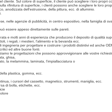
ente. Sul colore di superficie, il cliente può scegliere i loro propri colori,
 Sulla rifinitura di superficie, i clienti possono anche scegliere le loro 
co, anodizzata dell'estrusione, della pittura, ecc. di alluminio.
i.
e, nelle agenzie di pubblicità, in centro espositivo, nella famiglia di sv
 può essere appeso direttamente sulle pareti.
ata e molti anni di esperienza che producono il deposito di qualità superi
oli, i regali, i mestieri, l'alimento e la bevanda ecc.
i ingegneria per progettare e costruire i prodotti distintivi ed anche
crilici ed altre buone fonti.
ziamo le progettazioni che possono approvvigionare alle vostre richies
ata, ghisa,
ato, la melammina, laminata, l'impiallacciatura o
della plastica, gomma, ecc.
nua, i cursori del cassetto, magnetico, strumenti, maniglia, ecc.
a di bolla, etichette, ecc.
icie
colore