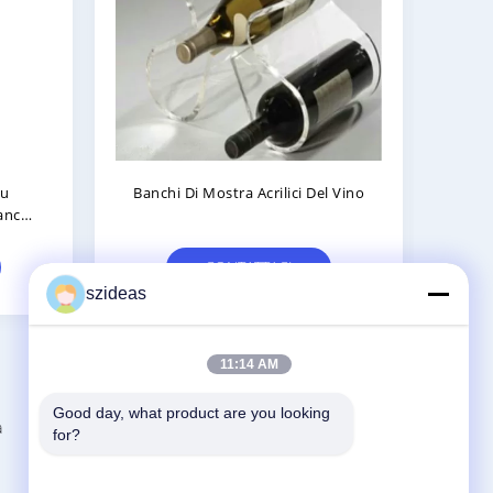
 Su
Banco Di Mostra Acrilico
Chia
Della
Trasparente Dei Grandi Prodotti
Luss
tico
Acrilici Su Ordinazione Decorativi
CONTATTACI
szideas
11:14 AM
Good day, what product are you looking 
a
Contattaci
for?
China Acrylic Product Online Market