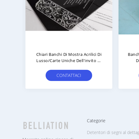
 Vino
Banchi Di Mostra Acrilici Per
Esp
L'ufficio
Ca
Mos
CONTATTACI
Categorie
Detentori di segni al dettag