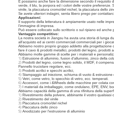
E possiamo anche fare la dimensione secondo il requisito del cli
verde, il blu, la porpora ed i colori delle vostre preferenze.
vinile, la placcatura cromo/del nichel, la placcatura dello zin
Se avete ulteriori indagini, senta libero prego per contattarc
Applicazioni:
Il supporto della letteratura è ampiamente usato nelle impres
l'immagine di impresa.
Può essere collocato sullo scrittorio o sul ripiano ed anche
Vantaggio competitivo:
La nostra società in Jiangsu ha avuta una storia di lunga dur
all'acquisto ed ai centri commerciali commerciali per i giocatt
Abbiamo nostro proprio gruppo addetto alla progettazione d
fare il cavo & prodotti metallici, prodotti del legno, prodotti a
Abbiamo molte gamme di scelte per i materiali e personaliz
1)
Estrusione di alluminio, fusion d'alluminio, zinco della col
2)
Prodotti del legno, come legno solido, il MDF, il compens
Pannello truciolare regolare, ecc.
3)
Prodotti acrilici e specchi acrilici,
4)
Stampaggio ad iniezione, schiuma di vuoto & estrusione 
5)
Vetri, come vetro, lo specchio di vetro, ecc. temperati.
6)
Accessori, come i &Wheels delle macchine per colata conti
7)
I materiali da imballaggio, come ondulano, EPE, ENV, bors
Abbiamo capacità della gamma di una rifinitura della superf
1)
Rivestimento della polvere, abbinante il vostro qualsiasi 
2)
Rivestimento del vinile
3)
Placcatura cromo/del nichel
4)
Placcatura dello zinco
5)
Anodizzato per l'estrusione di alluminio