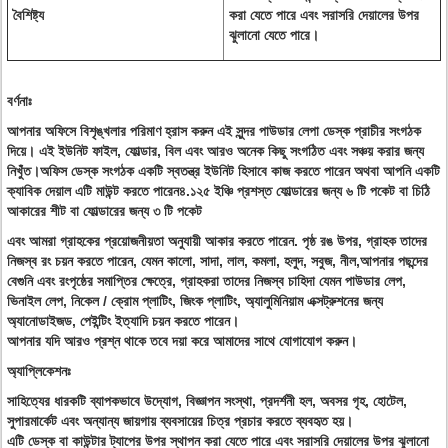
বৈশিষ্ট্য
করা যেতে পারে এবং সরাসরি দেয়ালের উপর
ঝুলানো যেতে পারে।
বর্ণনাঃ
আপনার অফিসে বিশৃঙ্খলার পরিমাণ হ্রাস করুন এই সুন্দর পাউডার লেপা ডেস্ক প্রাচীর সংগঠক
দিয়ে। এই ইউনিট ফাইল, ফোল্ডার, বিল এবং আরও অনেক কিছু সংগঠিত এবং সঞ্চয় করার জন্য
নিখুঁত।অফিস ডেস্ক সংগঠক একটি স্বতন্ত্র ইউনিট হিসাবে কাজ করতে পারেন অথবা আপনি একটি
ক্যাবিক দেয়াল এটি মাউন্ট করতে পারেন৪.১২৫ ইঞ্চি প্রশস্ত ফোল্ডারের জন্য ৬ টি পকেট বা চিঠি
আকারের শীট বা ফোল্ডারের জন্য ৩ টি পকেট
এবং আমরা গ্রাহকের প্রয়োজনীয়তা অনুযায়ী আকার করতে পারেন. পৃষ্ঠ রঙ উপর, গ্রাহক তাদের
নিজস্ব রং চয়ন করতে পারেন, যেমন কালো, সাদা, লাল, কমলা, হলুদ, সবুজ, নীল,আপনার পছন্দের
বেগুনি এবং রংপৃষ্ঠের সমাপ্তির ক্ষেত্রে, গ্রাহকরা তাদের নিজস্ব চাহিদা যেমন পাউডার লেপ,
ভিনাইল লেপ, নিকেল / ক্রোম প্লাটিং, জিংক প্লাটিং, অ্যালুমিনিয়াম এক্সট্রুশনের জন্য
অ্যানোডাইজড, পেইন্টিং ইত্যাদি চয়ন করতে পারেন।
আপনার যদি আরও প্রশ্ন থাকে তবে দয়া করে আমাদের সাথে যোগাযোগ করুন।
অ্যাপ্লিকেশনঃ
সাহিত্যের ধারকটি ব্যাপকভাবে উদ্যোগ, বিজ্ঞাপন সংস্থা, প্রদর্শনী হল, অবসর গৃহ, হোটেল,
সুপারমার্কেট এবং অন্যান্য জায়গায় ব্যবসায়ের চিত্র প্রচার করতে ব্যবহৃত হয়।
এটি ডেস্ক বা কাউন্টার ট্যাপের উপর স্থাপন করা যেতে পারে এবং সরাসরি দেয়ালের উপর ঝুলানো