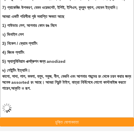
7) প্যাকেজিং উপকরণ, যেমন ওয়েভগেট, ইপিই, ইপিএস, বুদ্বুদ ব্যাগ, লেবেল ইত্যাদি।
আমরা একটি পরিসীমা পৃষ্ঠ সমাপ্তি ক্ষমতা আছে
1) পাউডার লেপ, আপনার কোন রঙ মিলে
২) ভিনাইল লেপ
3) নিকেল / ক্রোম প্লাটিং
4) জিংক প্লাটিং
5) অ্যালুমিনিয়াম এক্সট্রুশন জন্য anodized
৬) পেইন্টিং ইত্যাদি।
কালো, সাদা, লাল, কমলা, হলুদ, সবুজ, নীল, বেগুনি এবং আপনার পছন্দের রং থেকে চয়ন করার জন্য
অনেক assorted রং আছে। আমরা প্রিন্ট টাইপ, মাত্রা নির্বিশেষে লোগো কাস্টমাইজ করতে
পারেন,আকৃতি ও রূপ.
চুক্তি যোগানদাতা