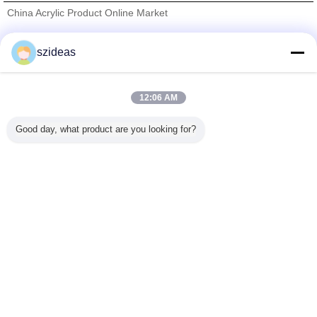
China Acrylic Product Online Market
যাচাইকৃত সরবরাহকারী
szideas
Trust Seal
Verified Suplier
12:06 AM
বাড়ি
Good day, what product are you looking for?
সব পণ্য
আমাদের সম্পর্কে
আমাদের সাথে যোগাযোগ করুন
উদ্ধৃতির জন্য আবেদন
ভাষা পরিবর্তন করুন