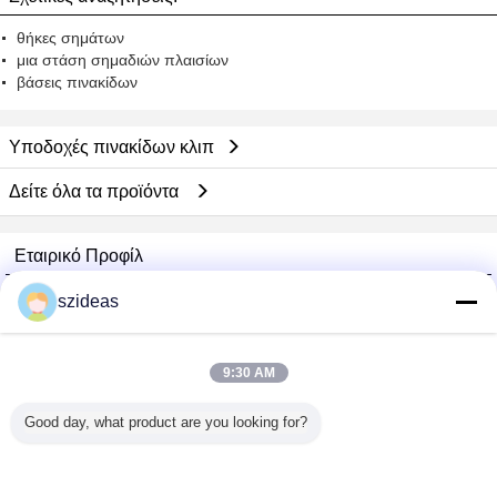
θήκες σημάτων
μια στάση σημαδιών πλαισίων
βάσεις πινακίδων
Υποδοχές πινακίδων κλιπ
Δείτε όλα τα προϊόντα
Εταιρικό Προφίλ
China Acrylic Product Online Market
szideas
Verified προμηθευτές
Trust Seal
Verified Suplier
9:30 AM
Good day, what product are you looking for?
Σπίτι
Όλα τα Προϊόντα