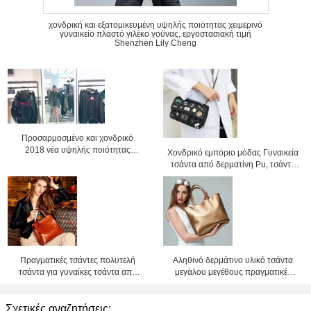
χονδρική και εξατομικευμένη υψηλής ποιότητας χειμερινό
γυναικείο πλαστό γιλέκο γούνας, εργοστασιακή τιμή
Shenzhen Lily Cheng
Προσαρμοσμένο και χονδρικό
2018 νέα υψηλής ποιότητας
Χονδρικό εμπόριο μόδας Γυναικεία
γυναικεία πλαστική γούνα σακάκι
τσάντα από δερματίνη Pu, τσάντα
pu, τσάντα με αλυσίδα, τσάντα
χιαστί, Τιμή εργοστασίου Shenzhen
Lily Cheng
Πραγματικές τσάντες πολυτελή
Αληθινό δερμάτινο υλικό τσάντα
τσάντα για γυναίκες τσάντα από
μεγάλου μεγέθους πραγματικές
δέρμα σε τιμή εργοστασίου
δερματικές τσάντες για γυναίκες
δερματική τσάντα εργοστασιακή
Σχετικές αναζητήσεις:
τιμή Shenzhen Lily Cheng