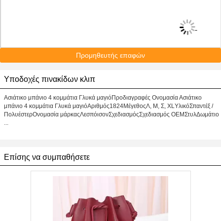
Προμηθευτής επαφών
Υποδοχές πινακίδων κλιπ
Ασιάτικο μπάνιο 4 κομμάτια Γλυκά μαγιόΠροδιαγραφές Ονομασία Ασιάτικο
μπάνιο 4 κομμάτια Γλυκά μαγιόΑριθμός1824ΜέγεθοςΛ, Μ, Σ, XLΥλικόΣπαντέξ /
ΠολυέστερΟνομασία μάρκαςΛεσπόισονΣχεδιασμόςΣχεδιασμός OEMΣτυλΔωμάτιο
...
Επίσης να συμπαθήσετε