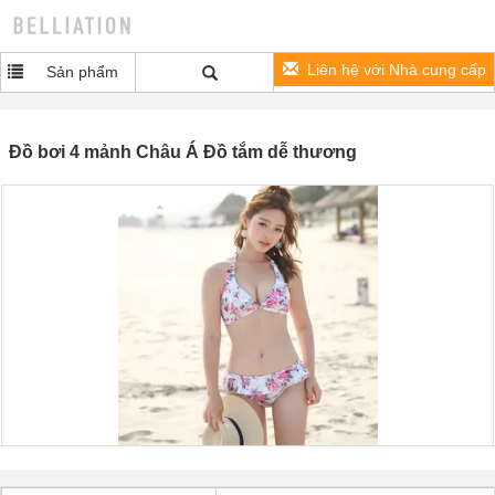
Liên hệ với Nhà cung cấp
Sản phẩm
Đồ bơi 4 mảnh Châu Á Đồ tắm dễ thương