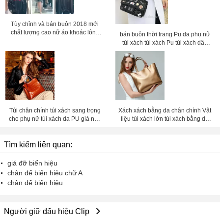
Tùy chỉnh và bán buôn 2018 mới
chất lượng cao nữ áo khoác lông
bán buôn thời trang Pu da phụ nữ
giả
túi xách túi xách Pu túi xách dây
chuyền, túi crossbody,Giá nhà máy
Shenzhen Lily Cheng
Túi chân chính túi xách sang trọng
Xách xách bằng da chân chính Vật
cho phụ nữ túi xách da PU giá nhà
liệu túi xách lớn túi xách bằng da
máy Shenzhen lilycheng
chân chính cho phụ nữ túi da giá
nhà máy Shenzhen Lily Cheng
Tìm kiếm liên quan:
giá đỡ biển hiệu
chân đế biển hiệu chữ A
chân đế biển hiệu
Người giữ dấu hiệu Clip