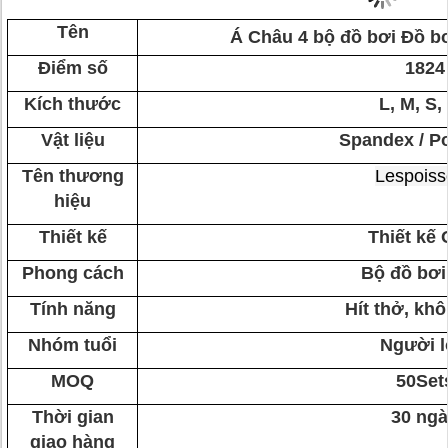
Tên
Á Châu 4 bộ đồ bơi Đồ b
Điểm số
1824
Kích thước
L, M, S,
Vật liệu
Spandex / Po
Tên thương
Lespoiss
hiệu
Thiết kế
Thiết kế
Phong cách
Bộ đồ bơi
Tính năng
Hít thở, kh
Nhóm tuổi
Người 
MOQ
50Set
Thời gian
30 ng
giao hàng