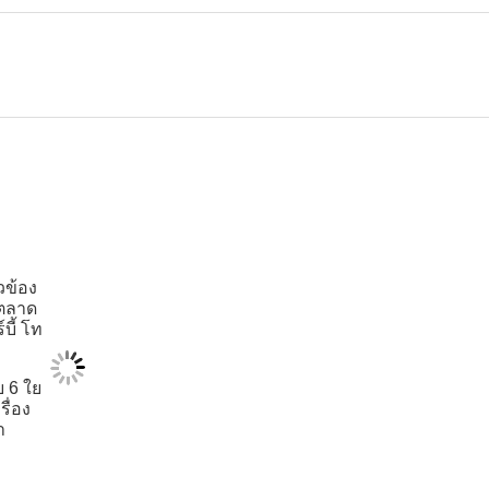
วข้อง
ีตลาด
บี้ โท
บ 6 ใย
รื่อง
า