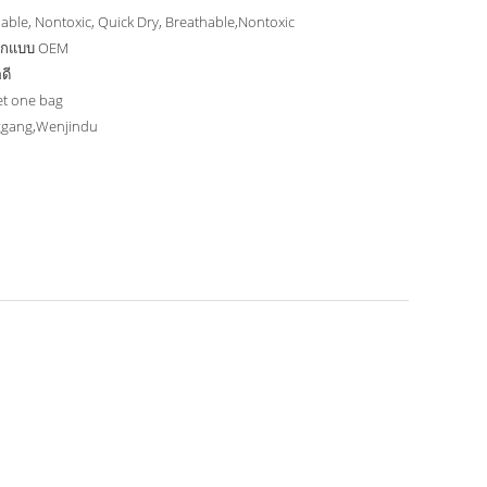
able, Nontoxic, Quick Dry, Breathable,Nontoxic
อกแบบ OEM
ดี
et one bag
gang,Wenjindu