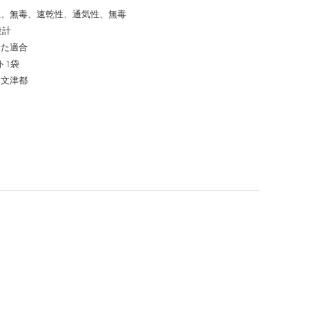
性、無毒、速乾性、通気性、無毒
設計
した適合
ト1袋
、文津都