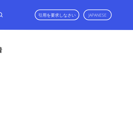
引用を要求しなさい
JAPANESE
着