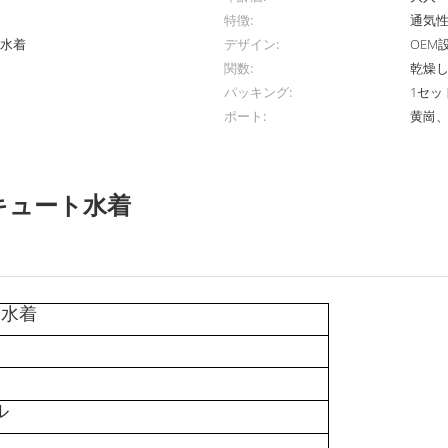
特徴:
通気
 水着
デザイン:
OEM
関数:
乾燥
パッキング:
1セッ
ポート:
黄崗
キュート水着
ト水着
ル