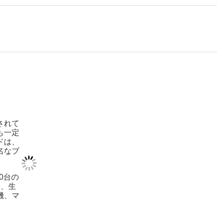
されて
も一定
ドは、
名なブ
0台の
ー、生
機、マ