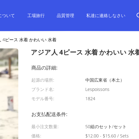
について
工場旅行
品質管理
私達に連絡しなさい
 4ピース 水着 かわいい 水着
アジア人 4ピース 水着 かわいい 水
商品の詳細:
起源の場所:
中国広東省（本土）
ブランド名:
Lespoissons
モデル番号:
1824
お支払配送条件:
最小注文数量:
50組のセット/セット
価格:
$12.00 - $15.60 / Sets