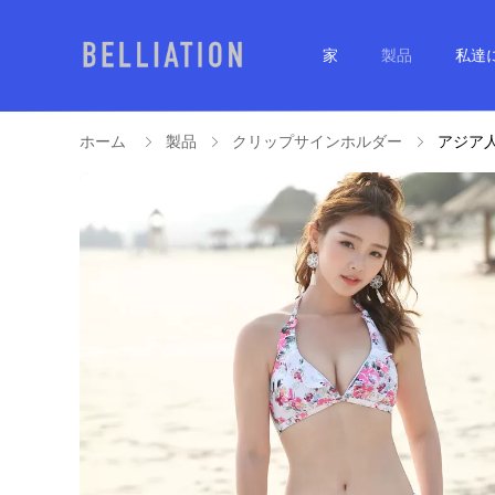
家
製品
私達
ホーム
製品
クリップサインホルダー
アジア人