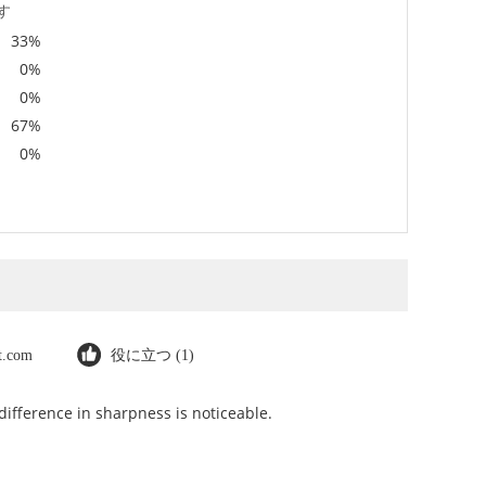
す
33%
0%
0%
67%
0%
ot.com
役に立つ (1)
ifference in sharpness is noticeable.