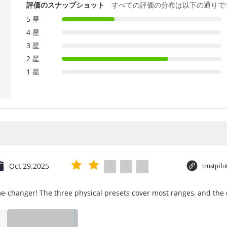
評価のスナップショット
すべての評価の分布は以下の通りで
5 星
4 星
3 星
2 星
1 星
Oct 29.2025
trustpil
e-changer! The three physical presets cover most ranges, and the d