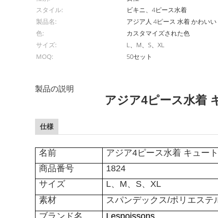
スタイル:
ビキニ、4ピース水着
製品名:
アジア人 4ピース 水着 かわいい
色:
カスタマイズされた色
サイズ:
L、M、S、XL
MOQ:
50セット
製品の説明
アジア4ピース水着 
仕様
名前
アジア4ピース水着 キュー
商品番号
1824
サイズ
L、M、S、XL
素材
スパンデックス/ポリエステ
ブランド名
Lespoissons